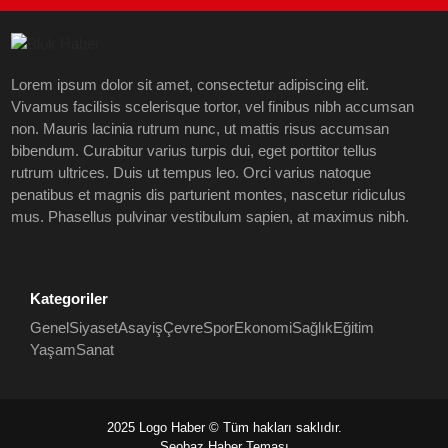
Lorem ipsum dolor sit amet, consectetur adipiscing elit.
Vivamus facilisis scelerisque tortor, vel finibus nibh accumsan
non. Mauris lacinia rutrum nunc, ut mattis risus accumsan
bibendum. Curabitur varius turpis dui, eget porttitor tellus
rutrum ultrices. Duis ut tempus leo. Orci varius natoque
penatibus et magnis dis parturient montes, nascetur ridiculus
mus. Phasellus pulvinar vestibulum sapien, at maximus nibh.
Kategoriler
Genel
Siyaset
Asayiş
Çevre
Spor
Ekonomi
Sağlık
Eğitim
Yaşam
Sanat
2025 Logo Haber © Tüm hakları saklıdır.
Seobaz Haber Teması