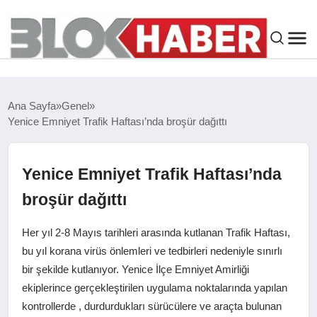
GENEL
Ana Sayfa
Genel
Yenice Emniyet Trafik Haftası’nda broşür dağıttı
SIYASET
ASAYIŞ
Yenice Emniyet Trafik Haftası’nda
broşür dağıttı
ÇEVRE
Her yıl 2-8 Mayıs tarihleri arasında kutlanan Trafik Haftası,
SPOR
bu yıl korana virüs önlemleri ve tedbirleri nedeniyle sınırlı
bir şekilde kutlanıyor. Yenice İlçe Emniyet Amirliği
ekiplerince gerçekleştirilen uygulama noktalarında yapılan
EKONOMI
kontrollerde , durdurdukları sürücülere ve araçta bulunan