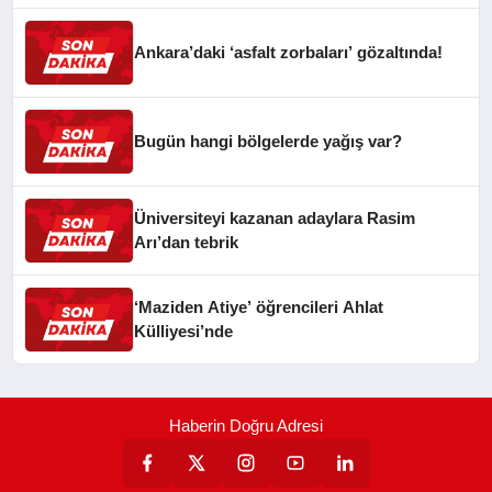
Ankara’daki ‘asfalt zorbaları’ gözaltında!
Bugün hangi bölgelerde yağış var?
Üniversiteyi kazanan adaylara Rasim
Arı’dan tebrik
‘Maziden Atiye’ öğrencileri Ahlat
Külliyesi’nde
Haberin Doğru Adresi