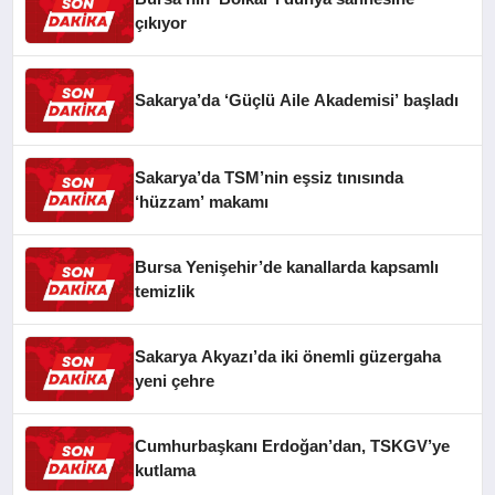
çıkıyor
Sakarya’da ‘Güçlü Aile Akademisi’ başladı
Sakarya’da TSM’nin eşsiz tınısında
‘hüzzam’ makamı
Bursa Yenişehir’de kanallarda kapsamlı
temizlik
Sakarya Akyazı’da iki önemli güzergaha
yeni çehre
Cumhurbaşkanı Erdoğan’dan, TSKGV’ye
kutlama