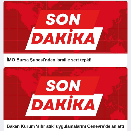
İMO Bursa Şubesi’nden İsrail’e sert tepki!
Bakan Kurum ‘sıfır atık’ uygulamalarını Cenevre’de anlattı