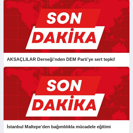
AKSAÇLILAR Derneği’nden DEM Parti’ye sert tepki!
İstanbul Maltepe’den bağımlılıkla mücadele eğitimi