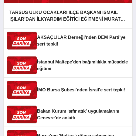
TARSUS ÜLKÜ OCAKLARI İLÇE BAŞKANI İSMAİL
IŞILAR’DAN İLKYARDIM EĞİTİCİ EĞİTMENİ MURAT
CAN FİDAN’A ZİYARET
AKSAÇLILAR Derneği’nden DEM Parti’ye
sert tepki!
İstanbul Maltepe’den bağımlılıkla mücadele
eğitimi
İMO Bursa Şubesi’nden İsrail’e sert tepki!
Bakan Kurum ‘sıfır atık’ uygulamalarını
Cenevre’de anlattı
Bursa’nın ‘Bolkar’ı dünya sahnesine