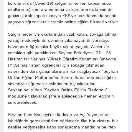
korona virüs (Covid-19) salgını önlemleri kapsamında
okulların eğitime ara vermesi ve kurs merkezlerinin de
geçici olarak kapatılmasıyla YKS’ye hazırlanmada sıkıntı
yaşayan öğrencilere ücretsiz online eğitim hizmeti veriyor.
Salgın nedeniyle okullarından uzak kalan, sokağa çıkma
yasağı nedeniyle de evinden çıkamayan üniversiteye
hazırlanan öğrenciler büyük sıkıntı yaşadı. Aileler de
çocukları gibi paniklerken Seyhan Belediyesi, 27 – 28
Haziran tarihlerinde Yüksek Öğretim Kurumları Sınavına
(YKS) hazırlanan öğrenciler için sokağa çıkmadan
evlerinden ders çalışmalarına imkan sağlayacak “Seyhan
Online Eğitim Platformu”nu kurdu. Sanal ortamda eğitim
sistemiyle öğrenciler evlerinden hiç çıkmadan
Seyhan.bel.tr’den “Seyhan Online Eğitim Platformu”
modülüne tıklayarak şifre alabilecek ve hemen eğitimini
sürdürebilecek.
Seyhan Kent Konseyi’nin katkıları ve Açı Yayınlarının
işbirliğinde gerçekleştirilen eğitimlerin fikri hür vicdanı hür
nesiller yetişmesine katkı sunacağına inandığını belirten