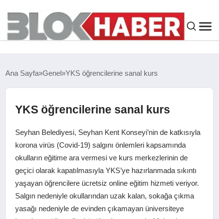
GENEL
Ana Sayfa
Genel
YKS öğrencilerine sanal kurs
SIYASET
YKS öğrencilerine sanal kurs
ASAYIŞ
Seyhan Belediyesi, Seyhan Kent Konseyi’nin de katkısıyla
ÇEVRE
korona virüs (Covid-19) salgını önlemleri kapsamında
okulların eğitime ara vermesi ve kurs merkezlerinin de
geçici olarak kapatılmasıyla YKS’ye hazırlanmada sıkıntı
SPOR
yaşayan öğrencilere ücretsiz online eğitim hizmeti veriyor.
Salgın nedeniyle okullarından uzak kalan, sokağa çıkma
EKONOMI
yasağı nedeniyle de evinden çıkamayan üniversiteye