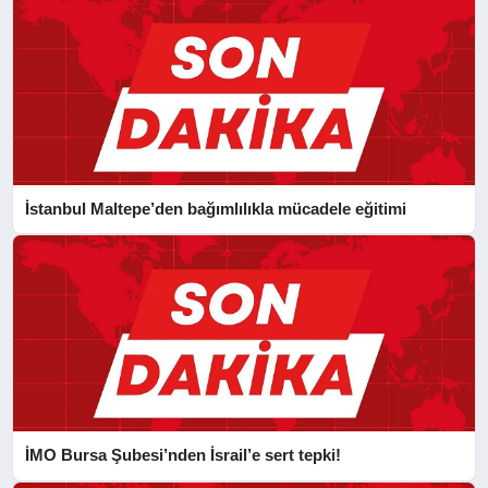
İstanbul Maltepe’den bağımlılıkla mücadele eğitimi
İMO Bursa Şubesi’nden İsrail’e sert tepki!