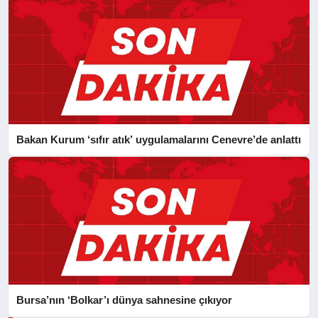
Bakan Kurum ‘sıfır atık’ uygulamalarını Cenevre’de anlattı
Bursa’nın ‘Bolkar’ı dünya sahnesine çıkıyor