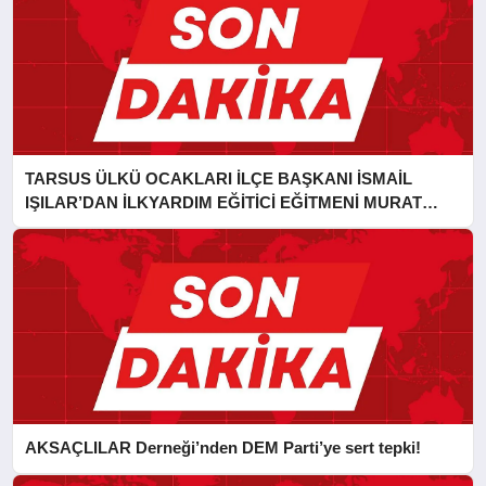
TARSUS ÜLKÜ OCAKLARI İLÇE BAŞKANI İSMAİL
IŞILAR’DAN İLKYARDIM EĞİTİCİ EĞİTMENİ MURAT
CAN FİDAN’A ZİYARET
AKSAÇLILAR Derneği’nden DEM Parti’ye sert tepki!