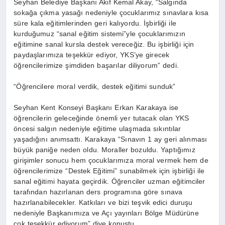
Seyhan Belediye Başkanı Akif Kemal Akay, “Salgında
sokağa çıkma yasağı nedeniyle çocuklarımız sınavlara kısa
süre kala eğitimlerinden geri kalıyordu. İşbirliği ile
kurduğumuz “sanal eğitim sistemi”yle çocuklarımızın
eğitimine sanal kursla destek vereceğiz. Bu işbirliği için
paydaşlarımıza teşekkür ediyor, YKS’ye girecek
öğrencilerimize şimdiden başarılar diliyorum” dedi.
“Öğrencilere moral verdik, destek eğitimi sunduk”
Seyhan Kent Konseyi Başkanı Erkan Karakaya ise
öğrencilerin geleceğinde önemli yer tutacak olan YKS
öncesi salgın nedeniyle eğitime ulaşmada sıkıntılar
yaşadığını anımsattı. Karakaya “Sınavın 1 ay geri alınması
büyük paniğe neden oldu. Moraller bozuldu. Yaptığımız
girişimler sonucu hem çocuklarımıza moral vermek hem de
öğrencilerimize “Destek Eğitimi” sunabilmek için işbirliği ile
sanal eğitimi hayata geçirdik. Öğrenciler uzman eğitimciler
tarafından hazırlanan ders programına göre sınava
hazırlanabilecekler. Katkıları ve bizi teşvik edici duruşu
nedeniyle Başkanımıza ve Açı yayınları Bölge Müdürüne
çok teşekkür ediyorum” diye konuştu.