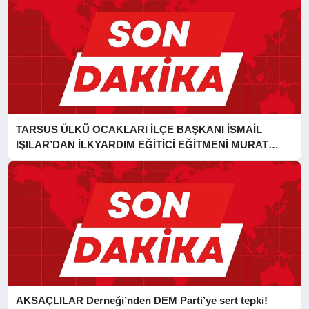
TARSUS ÜLKÜ OCAKLARI İLÇE BAŞKANI İSMAİL
IŞILAR’DAN İLKYARDIM EĞİTİCİ EĞİTMENİ MURAT
CAN FİDAN’A ZİYARET
AKSAÇLILAR Derneği’nden DEM Parti’ye sert tepki!