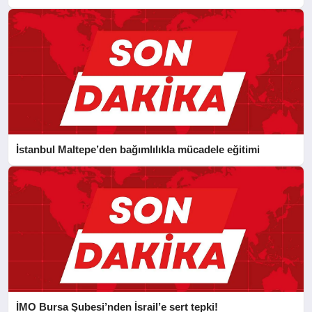
İstanbul Maltepe’den bağımlılıkla mücadele eğitimi
İMO Bursa Şubesi’nden İsrail’e sert tepki!