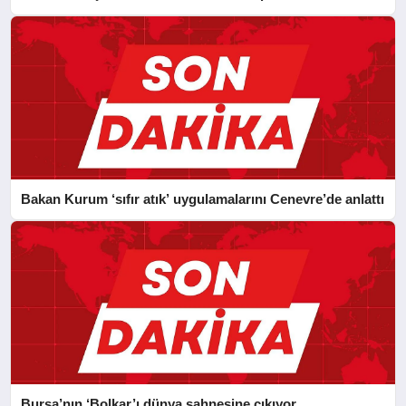
Bakan Kurum ‘sıfır atık’ uygulamalarını Cenevre’de anlattı
Bursa’nın ‘Bolkar’ı dünya sahnesine çıkıyor