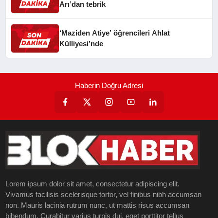
Arı’dan tebrik
‘Maziden Atiye’ öğrencileri Ahlat
Külliyesi’nde
Haberin Doğru Adresi
Lorem ipsum dolor sit amet, consectetur adipiscing elit.
Vivamus facilisis scelerisque tortor, vel finibus nibh accumsan
non. Mauris lacinia rutrum nunc, ut mattis risus accumsan
bibendum. Curabitur varius turpis dui, eget porttitor tellus