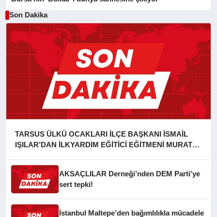
Son Dakika
TARSUS ÜLKÜ OCAKLARI İLÇE BAŞKANI İSMAİL
IŞILAR’DAN İLKYARDIM EĞİTİCİ EĞİTMENİ MURAT
CAN FİDAN’A ZİYARET
AKSAÇLILAR Derneği’nden DEM Parti’ye
sert tepki!
İstanbul Maltepe’den bağımlılıkla mücadele