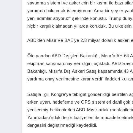
savunma sistemi ve askerlerin bir kısmı ile bazı silah
yorumda bulunmak istemiyorum. Ama bir şeyler yaptı
yeni adımlar atıyoruz” şeklinde konuştu. Trump dünyad
hiçbir karşılık almadan yıllarca koruduk. Bu ülkelerin
ABD’den Mısır ve BAE’ye 2.8 milyar dolarlık askeri 
Öte yandan ABD Dışişleri Bakanlığı, Mısır’a AH-64 Apa
ekipman satışına onay verildiğini açıkladı. ABD Savun
Bakanlığı, Mısır’a Dış Askeri Satış kapsamında 43 AH-
yardıma onay verilmesine karar verdi” ifadeleri kullanı
Satışla ilgili Kongre’ye tebligat gönderildiği belirtil
erken uyarı, hedefleme ve GPS sistemleri dahil çok s
yenilenmiş helikopterleri ABD-Mısır ortak menfaatlerin
Yarımadası’ndaki terör faaliyetleri ile mücadele etmek
dengesini değiştirmediği kaydedildi.