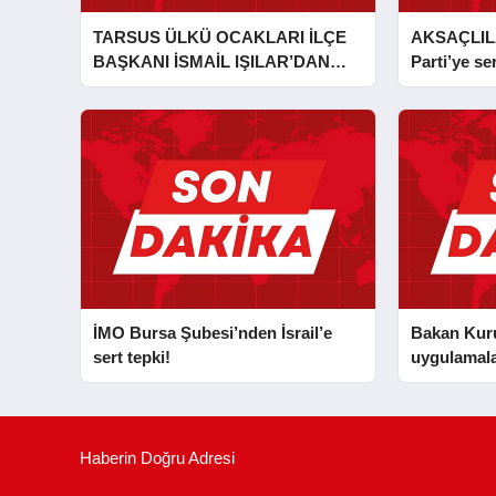
TARSUS ÜLKÜ OCAKLARI İLÇE
AKSAÇLIL
BAŞKANI İSMAİL IŞILAR’DAN
Parti’ye ser
İLKYARDIM EĞİTİCİ EĞİTMENİ
MURAT CAN FİDAN’A ZİYARET
İMO Bursa Şubesi’nden İsrail’e
Bakan Kurum
sert tepki!
uygulamala
Haberin Doğru Adresi