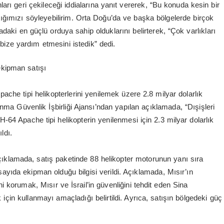
ları geri çekileceği iddialarına yanıt vererek, “Bu konuda kesin bir
ğımızı söyleyebilirim. Orta Doğu’da ve başka bölgelerde birçok
aki en güçlü orduya sahip olduklarını belirterek, “Çok varlıkları
 bize yardım etmesini istedik” dedi.
ekipman satışı
che tipi helikopterlerini yenilemek üzere 2.8 milyar dolarlık
ma Güvenlik İşbirliği Ajansı’ndan yapılan açıklamada, “Dışişleri
64 Apache tipi helikopterin yenilenmesi için 2.3 milyar dolarlık
ldı.
en açıklamada, satış paketinde 88 helikopter motorunun yanı sıra
ayıda ekipman olduğu bilgisi verildi. Açıklamada, Mısır’ın
i korumak, Mısır ve İsrail’in güvenliğini tehdit eden Sina
 için kullanmayı amaçladığı belirtildi. Ayrıca, satışın bölgedeki güç