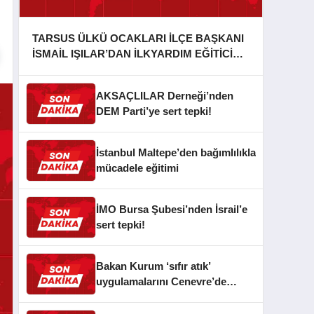
TARSUS ÜLKÜ OCAKLARI İLÇE BAŞKANI
İSMAİL IŞILAR’DAN İLKYARDIM EĞİTİCİ
EĞİTMENİ MURAT CAN FİDAN’A ZİYARET
AKSAÇLILAR Derneği’nden
DEM Parti’ye sert tepki!
İstanbul Maltepe’den bağımlılıkla
mücadele eğitimi
İMO Bursa Şubesi’nden İsrail’e
sert tepki!
Bakan Kurum ‘sıfır atık’
uygulamalarını Cenevre’de
anlattı