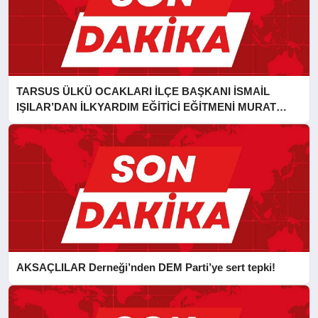
TARSUS ÜLKÜ OCAKLARI İLÇE BAŞKANI İSMAİL
IŞILAR’DAN İLKYARDIM EĞİTİCİ EĞİTMENİ MURAT
CAN FİDAN’A ZİYARET
AKSAÇLILAR Derneği’nden DEM Parti’ye sert tepki!