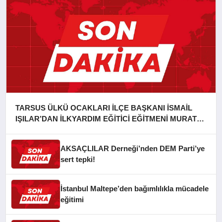
TARSUS ÜLKÜ OCAKLARI İLÇE BAŞKANI İSMAİL
IŞILAR’DAN İLKYARDIM EĞİTİCİ EĞİTMENİ MURAT
CAN FİDAN’A ZİYARET
AKSAÇLILAR Derneği’nden DEM Parti’ye
sert tepki!
İstanbul Maltepe’den bağımlılıkla mücadele
eğitimi