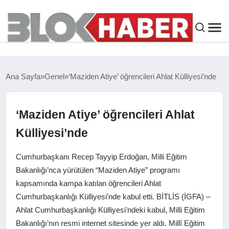
GENEL
Ana Sayfa
Genel
‘Maziden Atiye’ öğrencileri Ahlat Külliyesi’nde
SIYASET
‘Maziden Atiye’ öğrencileri Ahlat
ASAYIŞ
Külliyesi’nde
ÇEVRE
Cumhurbaşkanı Recep Tayyip Erdoğan, Milli Eğitim
Bakanlığı’nca yürütülen “Maziden Atiye” programı
SPOR
kapsamında kampa katılan öğrencileri Ahlat
Cumhurbaşkanlığı Külliyesi’nde kabul etti. BİTLİS (İGFA) –
EKONOMI
Ahlat Cumhurbaşkanlığı Külliyesi’ndeki kabul, Milli Eğitim
Bakanlığı’nın resmi internet sitesinde yer aldı. Millî Eğitim