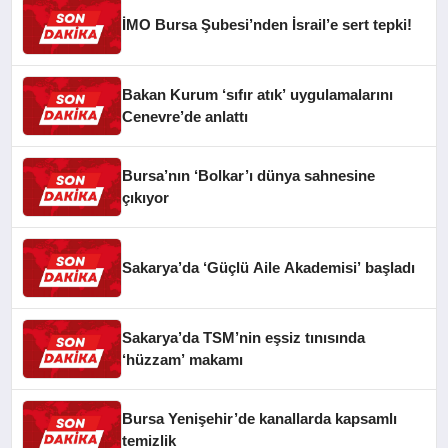
İMO Bursa Şubesi’nden İsrail’e sert tepki!
Bakan Kurum ‘sıfır atık’ uygulamalarını
Cenevre’de anlattı
Bursa’nın ‘Bolkar’ı dünya sahnesine
çıkıyor
Sakarya’da ‘Güçlü Aile Akademisi’ başladı
Sakarya’da TSM’nin eşsiz tınısında
‘hüzzam’ makamı
Bursa Yenişehir’de kanallarda kapsamlı
temizlik