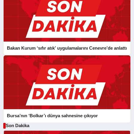
Bakan Kurum ‘sıfır atık’ uygulamalarını Cenevre’de anlattı
Bursa’nın ‘Bolkar’ı dünya sahnesine çıkıyor
Son Dakika