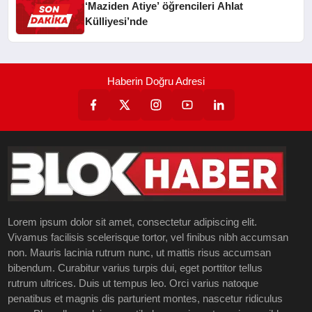
‘Maziden Atiye’ öğrencileri Ahlat
Külliyesi’nde
Haberin Doğru Adresi
Lorem ipsum dolor sit amet, consectetur adipiscing elit.
Vivamus facilisis scelerisque tortor, vel finibus nibh accumsan
non. Mauris lacinia rutrum nunc, ut mattis risus accumsan
bibendum. Curabitur varius turpis dui, eget porttitor tellus
rutrum ultrices. Duis ut tempus leo. Orci varius natoque
penatibus et magnis dis parturient montes, nascetur ridiculus