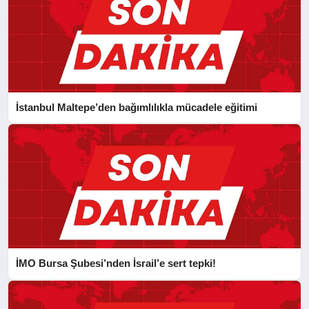
İstanbul Maltepe’den bağımlılıkla mücadele eğitimi
İMO Bursa Şubesi’nden İsrail’e sert tepki!