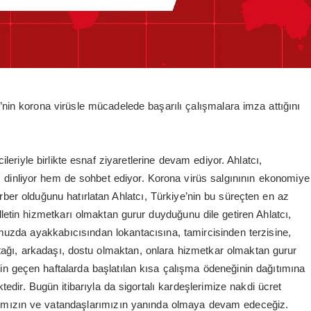
’nin korona virüsle mücadelede başarılı çalışmalara imza attığını
leriyle birlikte esnaf ziyaretlerine devam ediyor. Ahlatcı,
nı dinliyor hem de sohbet ediyor. Korona virüs salgınının ekonomiye
erber olduğunu hatırlatan Ahlatcı, Türkiye’nin bu süreçten en az
milletin hizmetkarı olmaktan gurur duyduğunu dile getiren Ahlatcı,
uzda ayakkabıcısından lokantacısına, tamircisinden terzisine,
tağı, arkadaşı, dostu olmaktan, onlara hizmetkar olmaktan gurur
için geçen haftalarda başlatılan kısa çalışma ödeneğinin dağıtımına
edir. Bugün itibarıyla da sigortalı kardeşlerimize nakdi ücret
afımızın ve vatandaşlarımızın yanında olmaya devam edeceğiz.