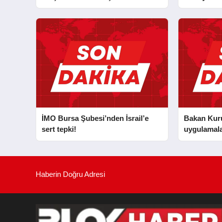
İLKYARDIM EĞİTİCİ EĞİTMENİ
MURAT CAN FİDAN’A ZİYARET
İMO Bursa Şubesi’nden İsrail’e
Bakan Kurum
sert tepki!
uygulamala
Haberin Doğru Adresi