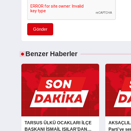
Gönder
Benzer Haberler
TARSUS ÜLKÜ OCAKLARI İLÇE
AKSAÇLIL
BAŞKANI İSMAİL IŞILAR’DAN
Parti’ye ser