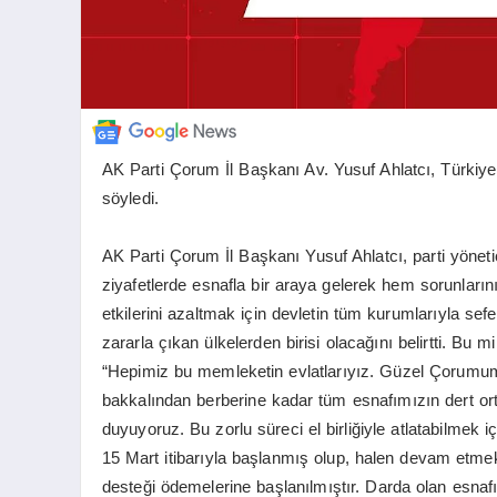
AK Parti Çorum İl Başkanı Av. Yusuf Ahlatcı, Türkiye
söyledi.
AK Parti Çorum İl Başkanı Yusuf Ahlatcı, parti yönetici
ziyafetlerde esnafla bir araya gelerek hem sorunları
etkilerini azaltmak için devletin tüm kurumlarıyla sef
zararla çıkan ülkelerden birisi olacağını belirtti. Bu 
“Hepimiz bu memleketin evlatlarıyız. Güzel Çorumum
bakkalından berberine kadar tüm esnafımızın dert or
duyuyoruz. Bu zorlu süreci el birliğiyle atlatabilmek 
15 Mart itibarıyla başlanmış olup, halen devam etmekt
desteği ödemelerine başlanılmıştır. Darda olan esn