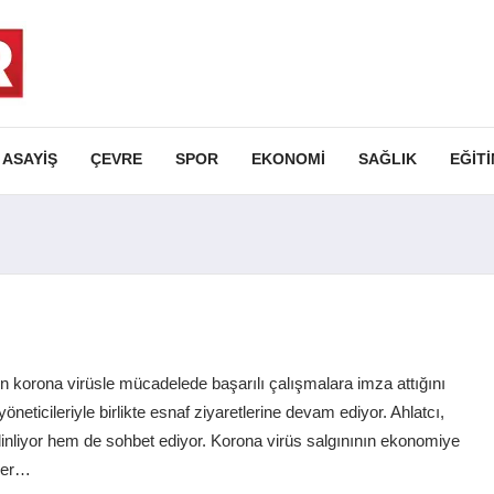
ASAYIŞ
ÇEVRE
SPOR
EKONOMI
SAĞLIK
EĞIT
in korona virüsle mücadelede başarılı çalışmalara imza attığını
öneticileriyle birlikte esnaf ziyaretlerine devam ediyor. Ahlatcı,
 dinliyor hem de sohbet ediyor. Korona virüs salgınının ekonomiye
rber…