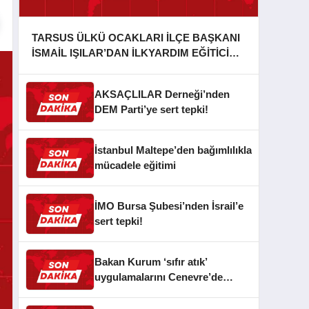
TARSUS ÜLKÜ OCAKLARI İLÇE BAŞKANI
İSMAİL IŞILAR’DAN İLKYARDIM EĞİTİCİ
EĞİTMENİ MURAT CAN FİDAN’A ZİYARET
AKSAÇLILAR Derneği’nden
DEM Parti’ye sert tepki!
İstanbul Maltepe’den bağımlılıkla
mücadele eğitimi
İMO Bursa Şubesi’nden İsrail’e
sert tepki!
Bakan Kurum ‘sıfır atık’
uygulamalarını Cenevre’de
anlattı