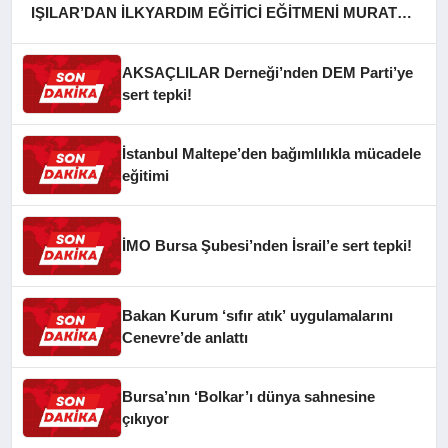
IŞILAR’DAN İLKYARDIM EĞİTİCİ EĞİTMENİ MURAT
CAN FİDAN’A ZİYARET
AKSAÇLILAR Derneği’nden DEM Parti’ye
sert tepki!
İstanbul Maltepe’den bağımlılıkla mücadele
eğitimi
İMO Bursa Şubesi’nden İsrail’e sert tepki!
Bakan Kurum ‘sıfır atık’ uygulamalarını
Cenevre’de anlattı
Bursa’nın ‘Bolkar’ı dünya sahnesine
çıkıyor