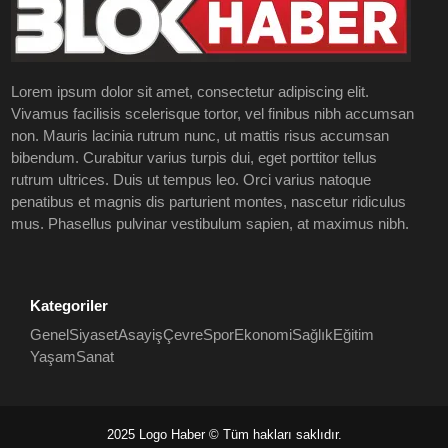
Lorem ipsum dolor sit amet, consectetur adipiscing elit.
Vivamus facilisis scelerisque tortor, vel finibus nibh accumsan
non. Mauris lacinia rutrum nunc, ut mattis risus accumsan
bibendum. Curabitur varius turpis dui, eget porttitor tellus
rutrum ultrices. Duis ut tempus leo. Orci varius natoque
penatibus et magnis dis parturient montes, nascetur ridiculus
mus. Phasellus pulvinar vestibulum sapien, at maximus nibh.
Kategoriler
Genel
Siyaset
Asayiş
Çevre
Spor
Ekonomi
Sağlık
Eğitim
Yaşam
Sanat
2025 Logo Haber © Tüm hakları saklıdır.