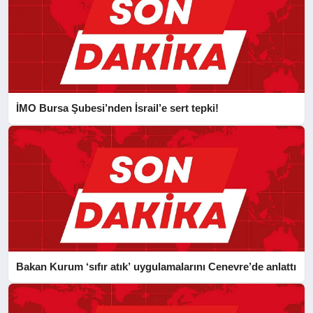
İMO Bursa Şubesi’nden İsrail’e sert tepki!
Bakan Kurum ‘sıfır atık’ uygulamalarını Cenevre’de anlattı