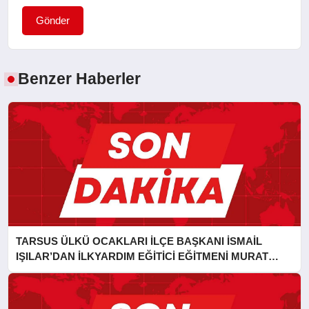
Gönder
Benzer Haberler
TARSUS ÜLKÜ OCAKLARI İLÇE BAŞKANI İSMAİL
IŞILAR’DAN İLKYARDIM EĞİTİCİ EĞİTMENİ MURAT
CAN FİDAN’A ZİYARET