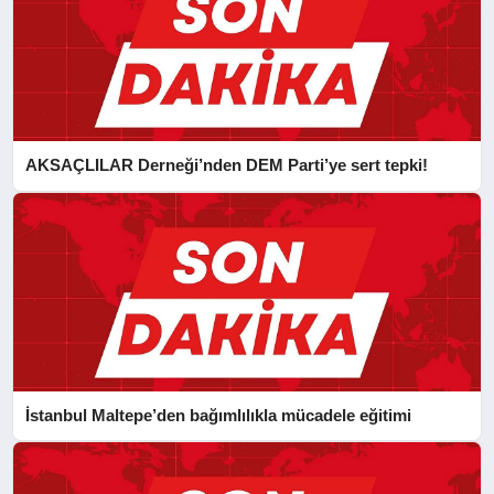
AKSAÇLILAR Derneği’nden DEM Parti’ye sert tepki!
İstanbul Maltepe’den bağımlılıkla mücadele eğitimi