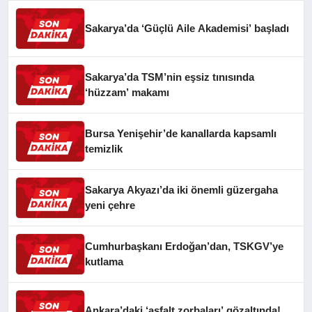
Sakarya’da ‘Güçlü Aile Akademisi’ başladı
Sakarya’da TSM’nin eşsiz tınısında
‘hüzzam’ makamı
Bursa Yenişehir’de kanallarda kapsamlı
temizlik
Sakarya Akyazı’da iki önemli güzergaha
yeni çehre
Cumhurbaşkanı Erdoğan’dan, TSKGV’ye
kutlama
Ankara’daki ‘asfalt zorbaları’ gözaltında!