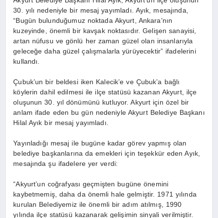
Akyurt Belediye Başkanı Hilal Ayık, Akyurt’un ilçe oluşunun
30. yılı nedeniyle bir mesaj yayımladı. Ayık, mesajında,
“Bugün bulunduğumuz noktada Akyurt, Ankara’nın
kuzeyinde, önemli bir kavşak noktasıdır. Gelişen sanayisi,
artan nüfusu ve gönlü her zaman güzel olan insanlarıyla
geleceğe daha güzel çalışmalarla yürüyecektir” ifadelerini
kullandı.
Çubuk’un bir beldesi iken Kalecik’e ve Çubuk’a bağlı
köylerin dahil edilmesi ile ilçe statüsü kazanan Akyurt, ilçe
oluşunun 30. yıl dönümünü kutluyor. Akyurt için özel bir
anlam ifade eden bu gün nedeniyle Akyurt Belediye Başkanı
Hilal Ayık bir mesaj yayımladı.
Yayınladığı mesaj ile bugüne kadar görev yapmış olan
belediye başkanlarına da emekleri için teşekkür eden Ayık,
mesajında şu ifadelere yer verdi:
“Akyurt’un coğrafyası geçmişten bugüne önemini
kaybetmemiş, daha da önemli hale gelmiştir. 1971 yılında
kurulan Belediyemiz ile önemli bir adım atılmış, 1990
yılında ilçe statüsü kazanarak gelişimin sinyali verilmiştir.