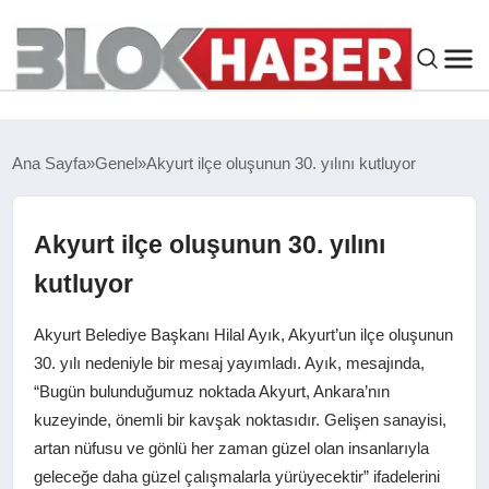
GENEL
Ana Sayfa
Genel
Akyurt ilçe oluşunun 30. yılını kutluyor
SIYASET
Akyurt ilçe oluşunun 30. yılını
ASAYIŞ
kutluyor
ÇEVRE
Akyurt Belediye Başkanı Hilal Ayık, Akyurt’un ilçe oluşunun
30. yılı nedeniyle bir mesaj yayımladı. Ayık, mesajında,
SPOR
“Bugün bulunduğumuz noktada Akyurt, Ankara’nın
kuzeyinde, önemli bir kavşak noktasıdır. Gelişen sanayisi,
EKONOMI
artan nüfusu ve gönlü her zaman güzel olan insanlarıyla
geleceğe daha güzel çalışmalarla yürüyecektir” ifadelerini