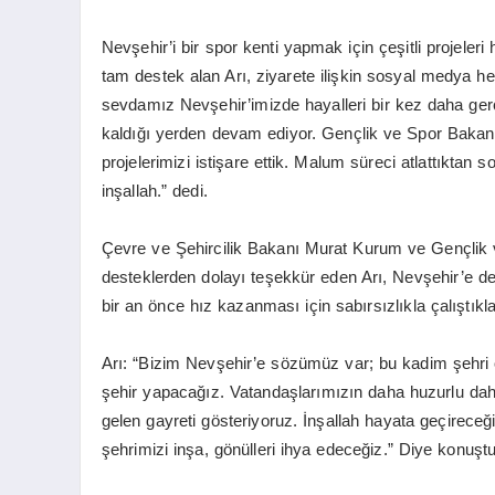
Nevşehir’i bir spor kenti yapmak için çeşitli projel
tam destek alan Arı, ziyarete ilişkin sosyal medya h
sevdamız Nevşehir’imizde hayalleri bir kez daha ger
kaldığı yerden devam ediyor. Gençlik ve Spor Bakan
projelerimizi istişare ettik. Malum süreci atlattıktan s
inşallah.” dedi.
Çevre ve Şehircilik Bakanı Murat Kurum ve Gençlik
desteklerden dolayı teşekkür eden Arı, Nevşehir’e de
bir an önce hız kazanması için sabırsızlıkla çalıştıkla
Arı: “Bizim Nevşehir’e sözümüz var; bu kadim şehri ö
şehir yapacağız. Vatandaşlarımızın daha huzurlu daha
gelen gayreti gösteriyoruz. İnşallah hayata geçireceğ
şehrimizi inşa, gönülleri ihya edeceğiz.” Diye konuştu