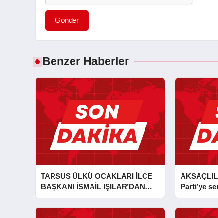
Gönder
Benzer Haberler
TARSUS ÜLKÜ OCAKLARI İLÇE
AKSAÇLIL
BAŞKANI İSMAİL IŞILAR’DAN
Parti’ye ser
İLKYARDIM EĞİTİCİ EĞİTMENİ
MURAT CAN FİDAN’A ZİYARET