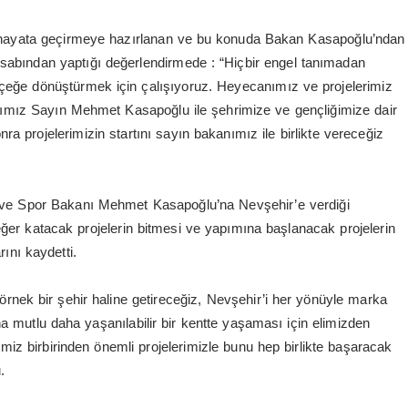
eri hayata geçirmeye hazırlanan ve bu konuda Bakan Kasapoğlu’ndan
esabından yaptığı değerlendirmede : “Hiçbir engel tanımadan
çeğe dönüştürmek için çalışıyoruz. Heyecanımız ve projelerimiz
ımız Sayın Mehmet Kasapoğlu ile şehrimize ve gençliğimize dair
onra projelerimizin startını sayın bakanımız ile birlikte vereceğiz
 ve Spor Bakanı Mehmet Kasapoğlu’na Nevşehir’e verdiği
ğer katacak projelerin bitmesi ve yapımına başlanacak projelerin
rını kaydetti.
rnek bir şehir haline getireceğiz, Nevşehir’i her yönüyle marka
 mutlu daha yaşanılabilir bir kentte yaşaması için elimizden
imiz birbirinden önemli projelerimizle bunu hep birlikte başaracak
.