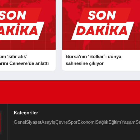
 ‘sıfır atık’
Bursa’nın ‘Bolkar’ı dünya
rını Cenevre’de anlattı
sahnesine çıkıyor
Kategoriler
Genel
Siyaset
Asayiş
Çevre
Spor
Ekonomi
Sağlık
Eğitim
Yaşam
S