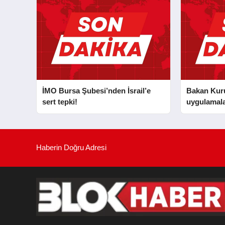
İMO Bursa Şubesi’nden İsrail’e
Bakan Kurum
sert tepki!
uygulamala
Haberin Doğru Adresi