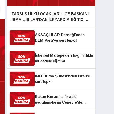
TARSUS ÜLKÜ OCAKLARI İLÇE BAŞKANI
İSMAİL IŞILAR’DAN İLKYARDIM EĞİTİCİ
EĞİTMENİ MURAT CAN FİDAN’A ZİYARET
AKSAÇLILAR Derneği’nden
DEM Parti’ye sert tepki!
İstanbul Maltepe’den bağımlılıkla
mücadele eğitimi
İMO Bursa Şubesi’nden İsrail’e
sert tepki!
Bakan Kurum ‘sıfır atık’
uygulamalarını Cenevre’de
anlattı