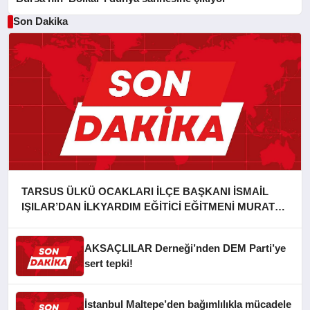
Son Dakika
TARSUS ÜLKÜ OCAKLARI İLÇE BAŞKANI İSMAİL
IŞILAR’DAN İLKYARDIM EĞİTİCİ EĞİTMENİ MURAT
CAN FİDAN’A ZİYARET
AKSAÇLILAR Derneği’nden DEM Parti’ye
sert tepki!
İstanbul Maltepe’den bağımlılıkla mücadele