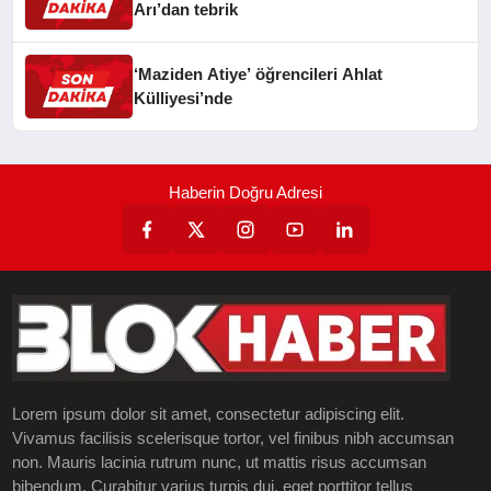
Arı’dan tebrik
‘Maziden Atiye’ öğrencileri Ahlat
Külliyesi’nde
Haberin Doğru Adresi
Lorem ipsum dolor sit amet, consectetur adipiscing elit.
Vivamus facilisis scelerisque tortor, vel finibus nibh accumsan
non. Mauris lacinia rutrum nunc, ut mattis risus accumsan
bibendum. Curabitur varius turpis dui, eget porttitor tellus