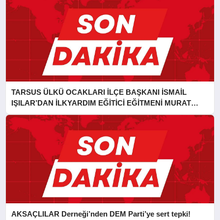
TARSUS ÜLKÜ OCAKLARI İLÇE BAŞKANI İSMAİL
IŞILAR’DAN İLKYARDIM EĞİTİCİ EĞİTMENİ MURAT
CAN FİDAN’A ZİYARET
AKSAÇLILAR Derneği’nden DEM Parti’ye sert tepki!