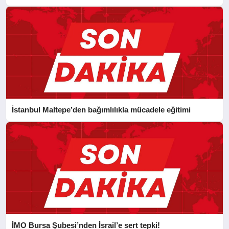
İstanbul Maltepe’den bağımlılıkla mücadele eğitimi
İMO Bursa Şubesi’nden İsrail’e sert tepki!