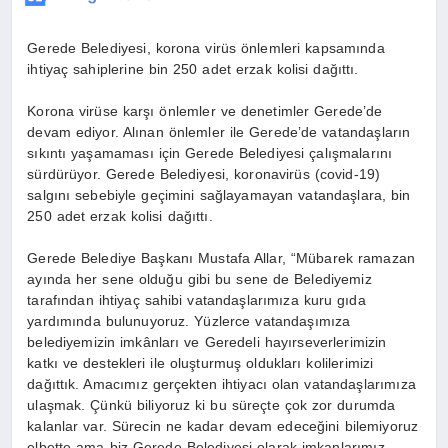
Gerede Belediyesi, korona virüs önlemleri kapsamında
ihtiyaç sahiplerine bin 250 adet erzak kolisi dağıttı.
Korona virüse karşı önlemler ve denetimler Gerede’de
devam ediyor. Alınan önlemler ile Gerede’de vatandaşların
sıkıntı yaşamaması için Gerede Belediyesi çalışmalarını
sürdürüyor. Gerede Belediyesi, koronavirüs (covid-19)
salgını sebebiyle geçimini sağlayamayan vatandaşlara, bin
250 adet erzak kolisi dağıttı.
Gerede Belediye Başkanı Mustafa Allar, “Mübarek ramazan
ayında her sene olduğu gibi bu sene de Belediyemiz
tarafından ihtiyaç sahibi vatandaşlarımıza kuru gıda
yardımında bulunuyoruz. Yüzlerce vatandaşımıza
belediyemizin imkânları ve Geredeli hayırseverlerimizin
katkı ve destekleri ile oluşturmuş oldukları kolilerimizi
dağıttık. Amacımız gerçekten ihtiyacı olan vatandaşlarımıza
ulaşmak. Çünkü biliyoruz ki bu süreçte çok zor durumda
kalanlar var. Sürecin ne kadar devam edeceğini bilemiyoruz
elbette ama biz Gerede Belediyesi olarak imkanlarımız