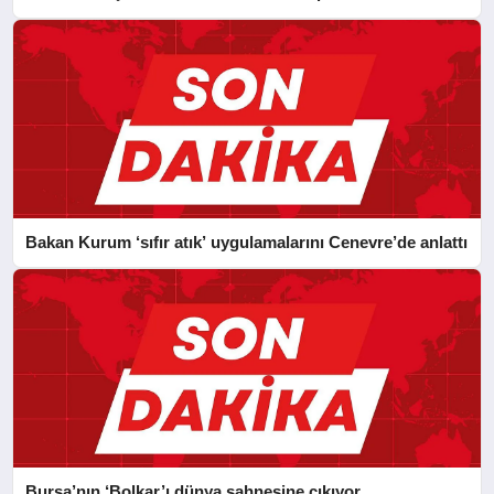
Bakan Kurum ‘sıfır atık’ uygulamalarını Cenevre’de anlattı
Bursa’nın ‘Bolkar’ı dünya sahnesine çıkıyor