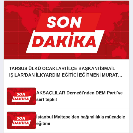
TARSUS ÜLKÜ OCAKLARI İLÇE BAŞKANI İSMAİL
IŞILAR’DAN İLKYARDIM EĞİTİCİ EĞİTMENİ MURAT
CAN FİDAN’A ZİYARET
AKSAÇLILAR Derneği’nden DEM Parti’ye
sert tepki!
İstanbul Maltepe’den bağımlılıkla mücadele
eğitimi