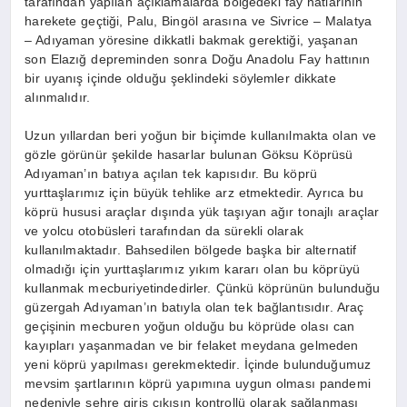
tarafından yapılan açıklamalarda bölgedeki fay hatlarının
harekete geçtiği, Palu, Bingöl arasına ve Sivrice – Malatya
– Adıyaman yöresine dikkatli bakmak gerektiği, yaşanan
son Elazığ depreminden sonra Doğu Anadolu Fay hattının
bir uyanış içinde olduğu şeklindeki söylemler dikkate
alınmalıdır.
Uzun yıllardan beri yoğun bir biçimde kullanılmakta olan ve
gözle görünür şekilde hasarlar bulunan Göksu Köprüsü
Adıyaman’ın batıya açılan tek kapısıdır. Bu köprü
yurttaşlarımız için büyük tehlike arz etmektedir. Ayrıca bu
köprü hususi araçlar dışında yük taşıyan ağır tonajlı araçlar
ve yolcu otobüsleri tarafından da sürekli olarak
kullanılmaktadır. Bahsedilen bölgede başka bir alternatif
olmadığı için yurttaşlarımız yıkım kararı olan bu köprüyü
kullanmak mecburiyetindedirler. Çünkü köprünün bulunduğu
güzergah Adıyaman’ın batıyla olan tek bağlantısıdır. Araç
geçişinin mecburen yoğun olduğu bu köprüde olası can
kayıpları yaşanmadan ve bir felaket meydana gelmeden
yeni köprü yapılması gerekmektedir. İçinde bulunduğumuz
mevsim şartlarının köprü yapımına uygun olması pandemi
nedeniyle şehre giriş çıkışın kontrollü olarak sağlanması