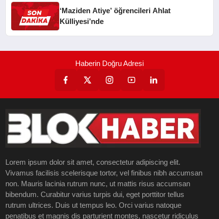
‘Maziden Atiye’ öğrencileri Ahlat
Külliyesi’nde
Haberin Doğru Adresi
Lorem ipsum dolor sit amet, consectetur adipiscing elit.
Vivamus facilisis scelerisque tortor, vel finibus nibh accumsan
non. Mauris lacinia rutrum nunc, ut mattis risus accumsan
bibendum. Curabitur varius turpis dui, eget porttitor tellus
rutrum ultrices. Duis ut tempus leo. Orci varius natoque
penatibus et magnis dis parturient montes, nascetur ridiculus