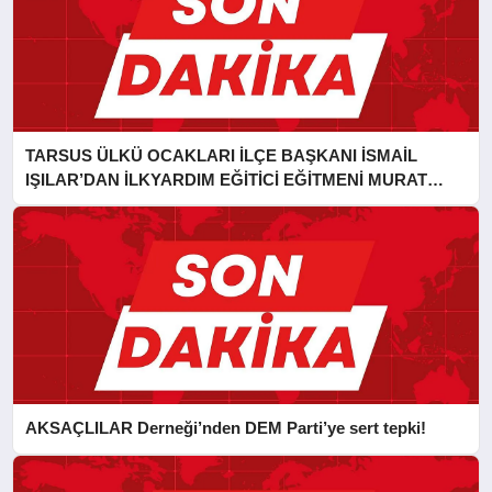
TARSUS ÜLKÜ OCAKLARI İLÇE BAŞKANI İSMAİL
IŞILAR’DAN İLKYARDIM EĞİTİCİ EĞİTMENİ MURAT
CAN FİDAN’A ZİYARET
AKSAÇLILAR Derneği’nden DEM Parti’ye sert tepki!