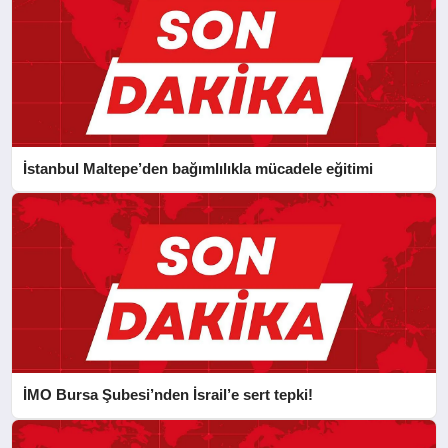
İstanbul Maltepe’den bağımlılıkla mücadele eğitimi
İMO Bursa Şubesi’nden İsrail’e sert tepki!