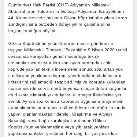
Cumhuriyet Halk Partisi (CHP) Adıyaman Milletvekili
Abdurrahman Tutdere’nin Gölbaşı-Adıyaman Karayolunun
44. kilometresinde bulunan Göksu Köprüsünün yıkım kararı
alındığını ama bütçeden dolayı yıkım çalışmalarına
başlanılmadığını söyledi.
Göksu Köprüsünün yıkım kararını meclis gündemine
taşıyan Milletvekili Tutdere, “Bakanlığın 9 Nisan 2020 tarihli
cevabında karayolları genel müdürlüğü teknik
elemanlarınca oluşturulan komisyon tarafından eski
köprüde yapılan teknik incelemeler sonucunda, artan yük
sınıflarının yenilenen deprem yönetmeliklerindeki tasarım
kriterlerini sağlamadığı tespit edilmiş ve köprüde kullanılan
malzemelerde servis ömrü boyunca oluşan deformasyonlar
da dikkate alınarak yıkım kararı alınmıştır ifadelerine yer
verildi. Ayrıca söz konusu köprünün uygulama projelerinin
tamamlanmasını müteakip bütçe ödenekleri doğrultusunda
yapımı planlanmaktadır denildi. Ulaştırma ve Altyapı
Bakanlığı veya bağlı kuruluşlar tarafından Göksu
Köprüsü’nün yenilenmesine veya yıkılarak yeniden
yapılmasına ilişkin yürütülen herhangi bir çalışma olup