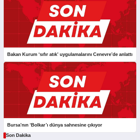
Bakan Kurum ‘sıfır atık’ uygulamalarını Cenevre’de anlattı
Bursa’nın ‘Bolkar’ı dünya sahnesine çıkıyor
Son Dakika