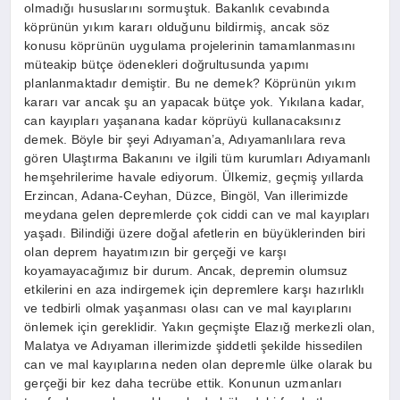
olmadığı hususlarını sormuştuk. Bakanlık cevabında
köprünün yıkım kararı olduğunu bildirmiş, ancak söz
konusu köprünün uygulama projelerinin tamamlanmasını
müteakip bütçe ödenekleri doğrultusunda yapımı
planlanmaktadır demiştir. Bu ne demek? Köprünün yıkım
kararı var ancak şu an yapacak bütçe yok. Yıkılana kadar,
can kayıpları yaşanana kadar köprüyü kullanacaksınız
demek. Böyle bir şeyi Adıyaman’a, Adıyamanlılara reva
gören Ulaştırma Bakanını ve ilgili tüm kurumları Adıyamanlı
hemşehrilerime havale ediyorum. Ülkemiz, geçmiş yıllarda
Erzincan, Adana-Ceyhan, Düzce, Bingöl, Van illerimizde
meydana gelen depremlerde çok ciddi can ve mal kayıpları
yaşadı. Bilindiği üzere doğal afetlerin en büyüklerinden biri
olan deprem hayatımızın bir gerçeği ve karşı
koyamayacağımız bir durum. Ancak, depremin olumsuz
etkilerini en aza indirgemek için depremlere karşı hazırlıklı
ve tedbirli olmak yaşanması olası can ve mal kayıplarını
önlemek için gereklidir. Yakın geçmişte Elazığ merkezli olan,
Malatya ve Adıyaman illerimizde şiddetli şekilde hissedilen
can ve mal kayıplarına neden olan depremle ülke olarak bu
gerçeği bir kez daha tecrübe ettik. Konunun uzmanları