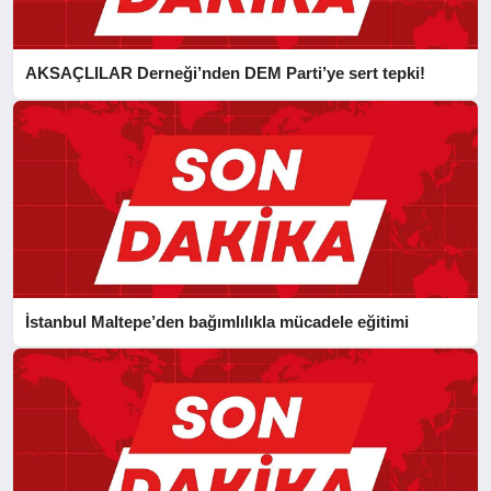
AKSAÇLILAR Derneği’nden DEM Parti’ye sert tepki!
İstanbul Maltepe’den bağımlılıkla mücadele eğitimi