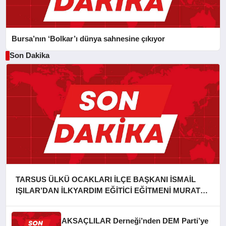
Bursa’nın ‘Bolkar’ı dünya sahnesine çıkıyor
Son Dakika
TARSUS ÜLKÜ OCAKLARI İLÇE BAŞKANI İSMAİL
IŞILAR’DAN İLKYARDIM EĞİTİCİ EĞİTMENİ MURAT
CAN FİDAN’A ZİYARET
AKSAÇLILAR Derneği’nden DEM Parti’ye