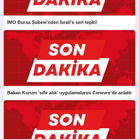
İMO Bursa Şubesi’nden İsrail’e sert tepki!
Bakan Kurum ‘sıfır atık’ uygulamalarını Cenevre’de anlattı