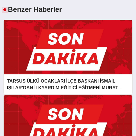
Benzer Haberler
TARSUS ÜLKÜ OCAKLARI İLÇE BAŞKANI İSMAİL
IŞILAR’DAN İLKYARDIM EĞİTİCİ EĞİTMENİ MURAT
CAN FİDAN’A ZİYARET