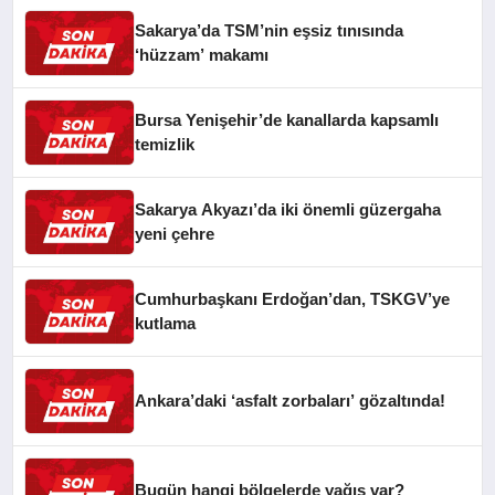
Sakarya’da TSM’nin eşsiz tınısında
‘hüzzam’ makamı
Bursa Yenişehir’de kanallarda kapsamlı
temizlik
Sakarya Akyazı’da iki önemli güzergaha
yeni çehre
Cumhurbaşkanı Erdoğan’dan, TSKGV’ye
kutlama
Ankara’daki ‘asfalt zorbaları’ gözaltında!
Bugün hangi bölgelerde yağış var?