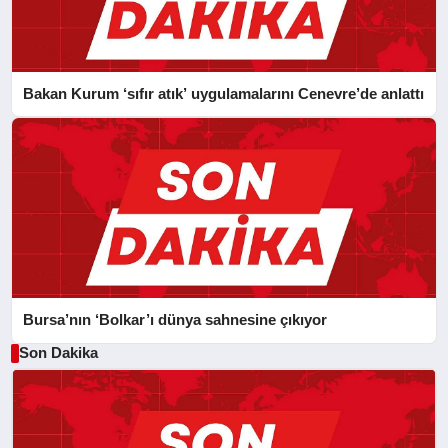
Bakan Kurum ‘sıfır atık’ uygulamalarını Cenevre’de anlattı
Bursa’nın ‘Bolkar’ı dünya sahnesine çıkıyor
Son Dakika