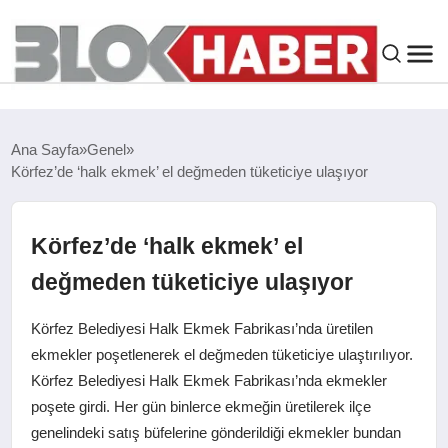
GENEL
Ana Sayfa
Genel
Körfez’de ‘halk ekmek’ el değmeden tüketiciye ulaşıyor
SIYASET
ASAYIŞ
Körfez’de ‘halk ekmek’ el
değmeden tüketiciye ulaşıyor
ÇEVRE
Körfez Belediyesi Halk Ekmek Fabrikası’nda üretilen
SPOR
ekmekler poşetlenerek el değmeden tüketiciye ulaştırılıyor.
Körfez Belediyesi Halk Ekmek Fabrikası’nda ekmekler
poşete girdi. Her gün binlerce ekmeğin üretilerek ilçe
EKONOMI
genelindeki satış büfelerine gönderildiği ekmekler bundan