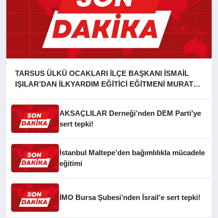
TARSUS ÜLKÜ OCAKLARI İLÇE BAŞKANI İSMAİL
IŞILAR’DAN İLKYARDIM EĞİTİCİ EĞİTMENİ MURAT
CAN FİDAN’A ZİYARET
AKSAÇLILAR Derneği’nden DEM Parti’ye
sert tepki!
İstanbul Maltepe’den bağımlılıkla mücadele
eğitimi
İMO Bursa Şubesi’nden İsrail’e sert tepki!