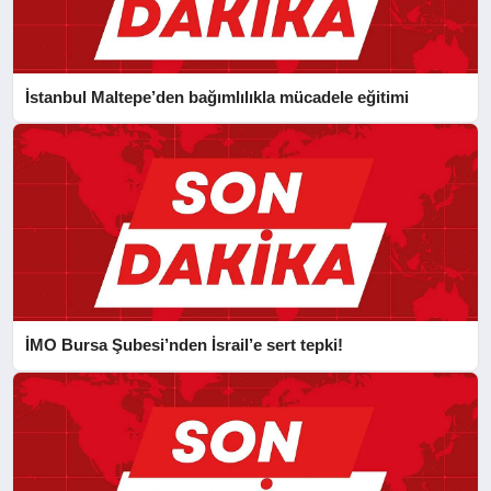
İstanbul Maltepe’den bağımlılıkla mücadele eğitimi
İMO Bursa Şubesi’nden İsrail’e sert tepki!