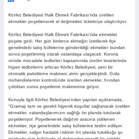
Körfez Belediyesi Halk Ekmek Fabrikası’nda üretilen
ekmekler poşetlenerek el değmeden tüketiciye ulaştırılıyor.
Körfez Belediyesi Halk Ekmek Fabrikası’nda ekmekler
poşete girdi. Her gün binlerce ekmeğin üretilerek ilçe
genelindeki satış büfelerine gönderildiği ekmekler bundan
sonra poşetlenmiş olarak vatandaşa ulaşacak. Korona
virüsle mücadele tedbirleri kapsamında üretim tesislerinde
hijyen tedbirlerini arttıran Körfez Belediyesi, yeni bir
otomatik paketleme makinesi alımı gerçekleştirdi. Gıda
mühendislerinin kontrolünde üretilen ekmekler, fırından
çıktıktan sonra poşetleme makinesine giriyor.
Konuyla ilgili Körfez Belediyesi’nden yapılan açıklamada,
“Gramajı tam ve gerekli hijyenik koşullar sağlanarak üretilen
ekmekler, vatandaşlarımızın sağlığı ön planda tutularak
poşetleniyor. Poşetlenerek dağıtım aracına yüklenen
ekmekler, ilçe genelindeki satış büfelerine teslim ediliyor.
Ekmekler, salgın hastalık riskinin ön planda tutulduğu şu
günlerde tüm büfelerde el değmeden poşetli bir şekilde