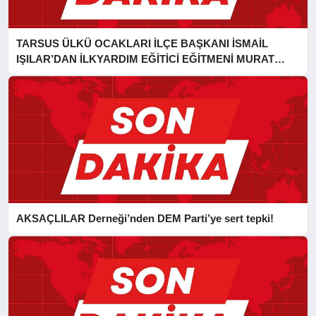
TARSUS ÜLKÜ OCAKLARI İLÇE BAŞKANI İSMAİL
IŞILAR’DAN İLKYARDIM EĞİTİCİ EĞİTMENİ MURAT
CAN FİDAN’A ZİYARET
AKSAÇLILAR Derneği’nden DEM Parti’ye sert tepki!