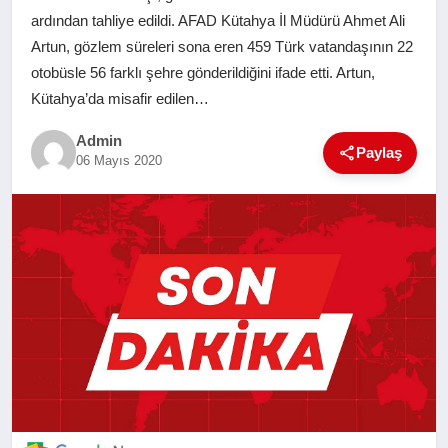
ardından tahliye edildi. AFAD Kütahya İl Müdürü Ahmet Ali
SAĞLIK
Artun, gözlem süreleri sona eren 459 Türk vatandaşının 22
otobüsle 56 farklı şehre gönderildiğini ifade etti. Artun,
EĞITIM
Kütahya’da misafir edilen…
YAŞAM
Admin
Paylaş
06 Mayıs 2020
SANAT