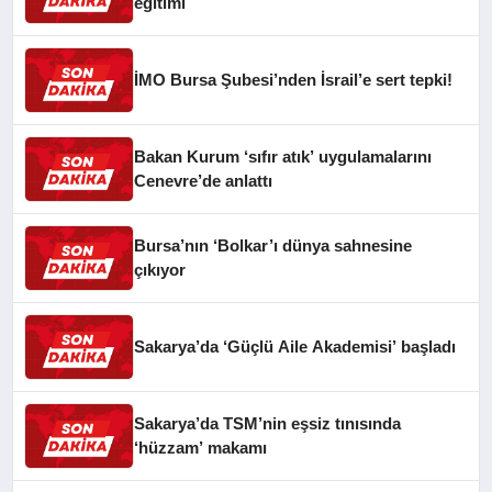
eğitimi
İMO Bursa Şubesi’nden İsrail’e sert tepki!
Bakan Kurum ‘sıfır atık’ uygulamalarını
Cenevre’de anlattı
Bursa’nın ‘Bolkar’ı dünya sahnesine
çıkıyor
Sakarya’da ‘Güçlü Aile Akademisi’ başladı
Sakarya’da TSM’nin eşsiz tınısında
‘hüzzam’ makamı