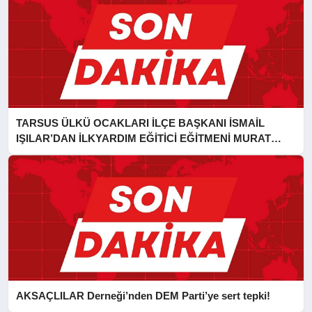
TARSUS ÜLKÜ OCAKLARI İLÇE BAŞKANI İSMAİL
IŞILAR’DAN İLKYARDIM EĞİTİCİ EĞİTMENİ MURAT
CAN FİDAN’A ZİYARET
AKSAÇLILAR Derneği’nden DEM Parti’ye sert tepki!