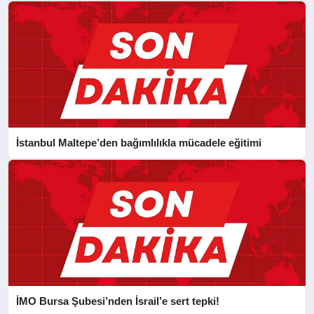
İstanbul Maltepe’den bağımlılıkla mücadele eğitimi
İMO Bursa Şubesi’nden İsrail’e sert tepki!