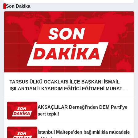
Son Dakika
TARSUS ÜLKÜ OCAKLARI İLÇE BAŞKANI İSMAİL
IŞILAR’DAN İLKYARDIM EĞİTİCİ EĞİTMENİ MURAT
CAN FİDAN’A ZİYARET
AKSAÇLILAR Derneği’nden DEM Parti’ye
sert tepki!
İstanbul Maltepe’den bağımlılıkla mücadele