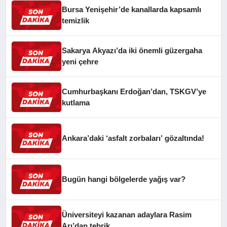
Bursa Yenişehir’de kanallarda kapsamlı
temizlik
Sakarya Akyazı’da iki önemli güzergaha
yeni çehre
Cumhurbaşkanı Erdoğan’dan, TSKGV’ye
kutlama
Ankara’daki ‘asfalt zorbaları’ gözaltında!
Bugün hangi bölgelerde yağış var?
Üniversiteyi kazanan adaylara Rasim
Arı’dan tebrik