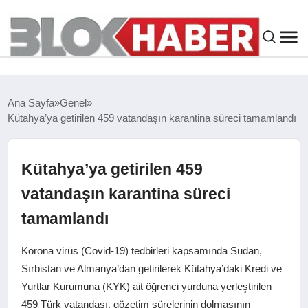
GENEL
Ana Sayfa
Genel
Kütahya’ya getirilen 459 vatandaşın karantina süreci tamamlandı
SIYASET
ASAYIŞ
Kütahya’ya getirilen 459
vatandaşın karantina süreci
ÇEVRE
tamamlandı
SPOR
Korona virüs (Covid-19) tedbirleri kapsamında Sudan,
Sırbistan ve Almanya’dan getirilerek Kütahya’daki Kredi ve
EKONOMI
Yurtlar Kurumuna (KYK) ait öğrenci yurduna yerleştirilen
459 Türk vatandaşı, gözetim sürelerinin dolmasının