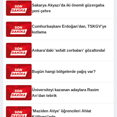
Sakarya Akyazı’da iki önemli güzergaha
yeni çehre
Cumhurbaşkanı Erdoğan’dan, TSKGV’ye
kutlama
Ankara’daki ‘asfalt zorbaları’ gözaltında!
Bugün hangi bölgelerde yağış var?
Üniversiteyi kazanan adaylara Rasim
Arı’dan tebrik
‘Maziden Atiye’ öğrencileri Ahlat
Külliyesi’nde