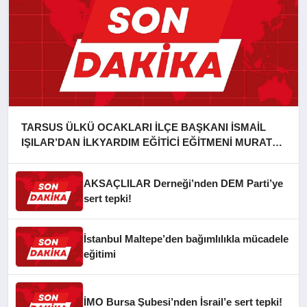
TARSUS ÜLKÜ OCAKLARI İLÇE BAŞKANI İSMAİL
IŞILAR’DAN İLKYARDIM EĞİTİCİ EĞİTMENİ MURAT
CAN FİDAN’A ZİYARET
AKSAÇLILAR Derneği’nden DEM Parti’ye
sert tepki!
İstanbul Maltepe’den bağımlılıkla mücadele
eğitimi
İMO Bursa Şubesi’nden İsrail’e sert tepki!