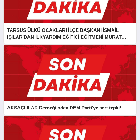
TARSUS ÜLKÜ OCAKLARI İLÇE BAŞKANI İSMAİL
IŞILAR’DAN İLKYARDIM EĞİTİCİ EĞİTMENİ MURAT
CAN FİDAN’A ZİYARET
AKSAÇLILAR Derneği’nden DEM Parti’ye sert tepki!