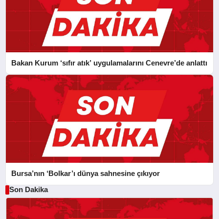
Bakan Kurum ‘sıfır atık’ uygulamalarını Cenevre’de anlattı
Bursa’nın ‘Bolkar’ı dünya sahnesine çıkıyor
Son Dakika