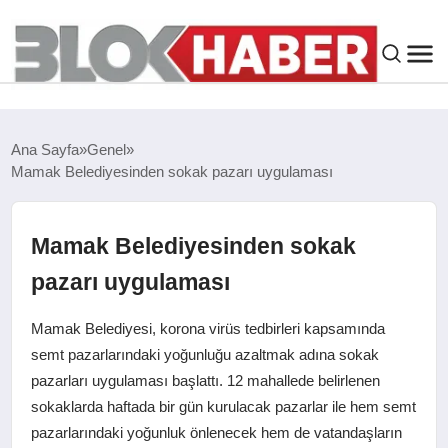
GENEL
Ana Sayfa
Genel
Mamak Belediyesinden sokak pazarı uygulaması
SIYASET
ASAYIŞ
Mamak Belediyesinden sokak
pazarı uygulaması
ÇEVRE
Mamak Belediyesi, korona virüs tedbirleri kapsamında
SPOR
semt pazarlarındaki yoğunluğu azaltmak adına sokak
pazarları uygulaması başlattı. 12 mahallede belirlenen
sokaklarda haftada bir gün kurulacak pazarlar ile hem semt
EKONOMI
pazarlarındaki yoğunluk önlenecek hem de vatandaşların