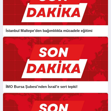
İstanbul Maltepe’den bağımlılıkla mücadele eğitimi
İMO Bursa Şubesi’nden İsrail’e sert tepki!