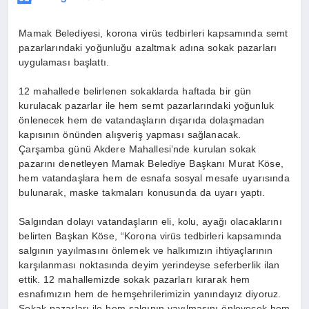
Mamak Belediyesi, korona virüs tedbirleri kapsamında semt
pazarlarındaki yoğunluğu azaltmak adına sokak pazarları
uygulaması başlattı.
12 mahallede belirlenen sokaklarda haftada bir gün
kurulacak pazarlar ile hem semt pazarlarındaki yoğunluk
önlenecek hem de vatandaşların dışarıda dolaşmadan
kapısının önünden alışveriş yapması sağlanacak.
Çarşamba günü Akdere Mahallesi’nde kurulan sokak
pazarını denetleyen Mamak Belediye Başkanı Murat Köse,
hem vatandaşlara hem de esnafa sosyal mesafe uyarısında
bulunarak, maske takmaları konusunda da uyarı yaptı.
Salgından dolayı vatandaşların eli, kolu, ayağı olacaklarını
belirten Başkan Köse, “Korona virüs tedbirleri kapsamında
salgının yayılmasını önlemek ve halkımızın ihtiyaçlarının
karşılanması noktasında deyim yerindeyse seferberlik ilan
ettik. 12 mahallemizde sokak pazarları kırarak hem
esnafımızın hem de hemşehrilerimizin yanındayız diyoruz.
Sokak pazarları ile hem salgının yayılmasını önleyecek hem