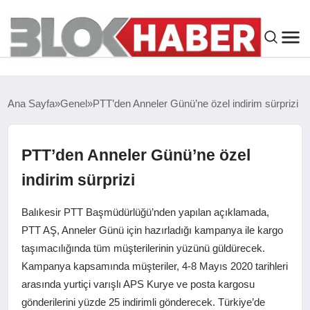
GENEL
Ana Sayfa
Genel
PTT’den Anneler Günü’ne özel indirim sürprizi
SIYASET
PTT’den Anneler Günü’ne özel
ASAYIŞ
indirim sürprizi
ÇEVRE
Balıkesir PTT Başmüdürlüğü’nden yapılan açıklamada,
PTT AŞ, Anneler Günü için hazırladığı kampanya ile kargo
SPOR
taşımacılığında tüm müşterilerinin yüzünü güldürecek.
Kampanya kapsamında müşteriler, 4-8 Mayıs 2020 tarihleri
EKONOMI
arasında yurtiçi varışlı APS Kurye ve posta kargosu
gönderilerini yüzde 25 indirimli gönderecek. Türkiye’de