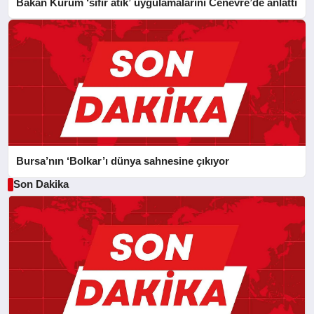
Bakan Kurum ‘sıfır atık’ uygulamalarını Cenevre’de anlattı
Bursa’nın ‘Bolkar’ı dünya sahnesine çıkıyor
Son Dakika