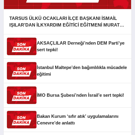
TARSUS ÜLKÜ OCAKLARI İLÇE BAŞKANI İSMAİL
IŞILAR’DAN İLKYARDIM EĞİTİCİ EĞİTMENİ MURAT
CAN FİDAN’A ZİYARET
AKSAÇLILAR Derneği’nden DEM Parti’ye
sert tepki!
İstanbul Maltepe’den bağımlılıkla mücadele
eğitimi
İMO Bursa Şubesi’nden İsrail’e sert tepki!
Bakan Kurum ‘sıfır atık’ uygulamalarını
Cenevre’de anlattı