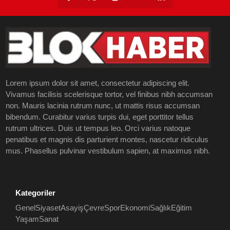
Lorem ipsum dolor sit amet, consectetur adipiscing elit.
Vivamus facilisis scelerisque tortor, vel finibus nibh accumsan
non. Mauris lacinia rutrum nunc, ut mattis risus accumsan
bibendum. Curabitur varius turpis dui, eget porttitor tellus
rutrum ultrices. Duis ut tempus leo. Orci varius natoque
penatibus et magnis dis parturient montes, nascetur ridiculus
mus. Phasellus pulvinar vestibulum sapien, at maximus nibh.
Kategoriler
Genel
Siyaset
Asayiş
Çevre
Spor
Ekonomi
Sağlık
Eğitim
Yaşam
Sanat