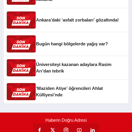
Ankara’daki ‘asfalt zorbaları’ gözaltında!
Bugün hangi bölgelerde yağış var?
Üniversiteyi kazanan adaylara Rasim
Arı’dan tebrik
‘Maziden Atiye’ öğrencileri Ahlat
Külliyesi’nde
Haberin Doğru Adresi