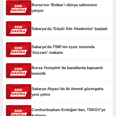
Bursa’nın ‘Bolkar’ı dünya sahnesine
çıkıyor
Sakarya’da ‘Güçlü Aile Akademisi’ başladı
Sakarya’da TSM’nin eşsiz tınısında
‘hüzzam’ makamı
Bursa Yenişehir’de kanallarda kapsamlı
temizlik
Sakarya Akyazı’da iki önemli güzergaha
yeni çehre
Cumhurbaşkanı Erdoğan’dan, TSKGV’ye
kutlama