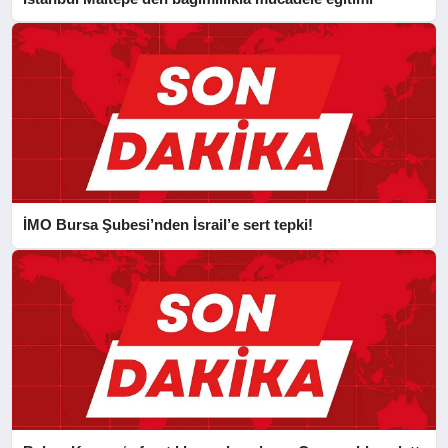
İMO Bursa Şubesi’nden İsrail’e sert tepki!