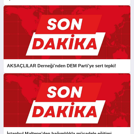
CAN FİDAN’A ZİYARET
AKSAÇLILAR Derneği’nden DEM Parti’ye sert tepki!
İstanbul Maltepe’den bağımlılıkla mücadele eğitimi