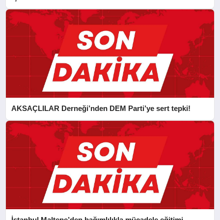
CAN FİDAN’A ZİYARET
AKSAÇLILAR Derneği’nden DEM Parti’ye sert tepki!
İstanbul Maltepe’den bağımlılıkla mücadele eğitimi