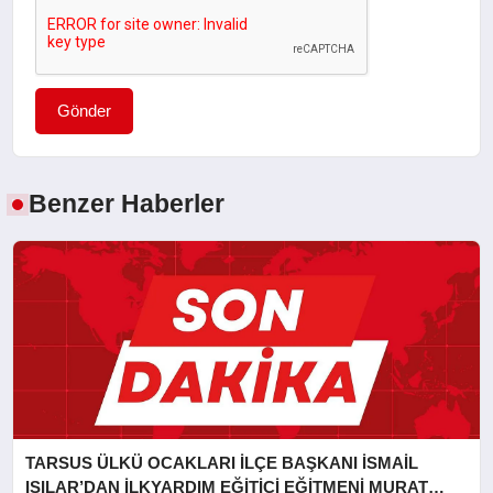
Gönder
Benzer Haberler
TARSUS ÜLKÜ OCAKLARI İLÇE BAŞKANI İSMAİL
IŞILAR’DAN İLKYARDIM EĞİTİCİ EĞİTMENİ MURAT