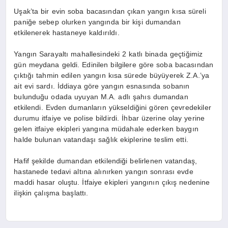
Uşak’ta bir evin soba bacasından çıkan yangın kısa süreli
paniğe sebep olurken yangında bir kişi dumandan
etkilenerek hastaneye kaldırıldı.
Yangın Sarayaltı mahallesindeki 2 katlı binada geçtiğimiz
gün meydana geldi. Edinilen bilgilere göre soba bacasından
çıktığı tahmin edilen yangın kısa sürede büyüyerek Z.A.’ya
ait evi sardı. İddiaya göre yangın esnasında sobanın
bulunduğu odada uyuyan M.A. adlı şahıs dumandan
etkilendi. Evden dumanların yükseldiğini gören çevredekiler
durumu itfaiye ve polise bildirdi. İhbar üzerine olay yerine
gelen itfaiye ekipleri yangına müdahale ederken baygın
halde bulunan vatandaşı sağlık ekiplerine teslim etti.
Hafif şekilde dumandan etkilendiği belirlenen vatandaş,
hastanede tedavi altına alınırken yangın sonrası evde
maddi hasar oluştu. İtfaiye ekipleri yangının çıkış nedenine
ilişkin çalışma başlattı.