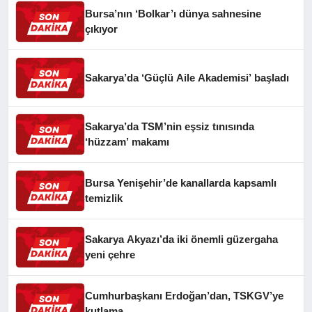
Bursa’nın ‘Bolkar’ı dünya sahnesine
çıkıyor
Sakarya’da ‘Güçlü Aile Akademisi’ başladı
Sakarya’da TSM’nin eşsiz tınısında
‘hüzzam’ makamı
Bursa Yenişehir’de kanallarda kapsamlı
temizlik
Sakarya Akyazı’da iki önemli güzergaha
yeni çehre
Cumhurbaşkanı Erdoğan’dan, TSKGV’ye
kutlama