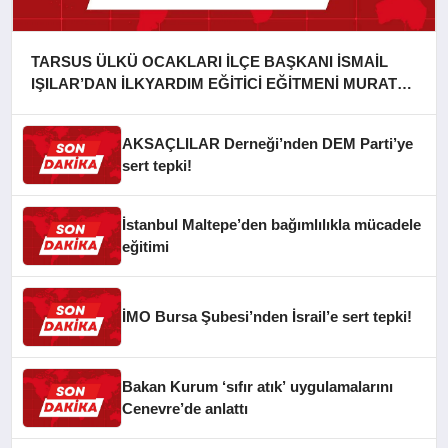
TARSUS ÜLKÜ OCAKLARI İLÇE BAŞKANI İSMAİL
IŞILAR’DAN İLKYARDIM EĞİTİCİ EĞİTMENİ MURAT
CAN FİDAN’A ZİYARET
AKSAÇLILAR Derneği’nden DEM Parti’ye
sert tepki!
İstanbul Maltepe’den bağımlılıkla mücadele
eğitimi
İMO Bursa Şubesi’nden İsrail’e sert tepki!
Bakan Kurum ‘sıfır atık’ uygulamalarını
Cenevre’de anlattı