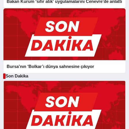
Bakan Kurum ‘sıfır atık’ uygulamalarını Cenevre’de anlattı
Bursa’nın ‘Bolkar’ı dünya sahnesine çıkıyor
Son Dakika