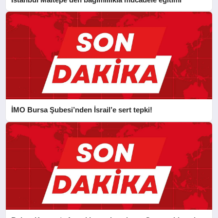
İMO Bursa Şubesi’nden İsrail’e sert tepki!