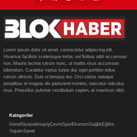
Lorem ipsum dolor sit amet, consectetur adipiscing elit.
Vivamus facilisis scelerisque tortor, vel finibus nibh accumsan
non. Mauris lacinia rutrum nunc, ut mattis risus accumsan
bibendum. Curabitur varius turpis dui, eget porttitor tellus
rutrum ultrices. Duis ut tempus leo. Orci varius natoque
penatibus et magnis dis parturient montes, nascetur ridiculus
mus. Phasellus pulvinar vestibulum sapien, at maximus nibh.
Kategoriler
Genel
Siyaset
Asayiş
Çevre
Spor
Ekonomi
Sağlık
Eğitim
Yaşam
Sanat