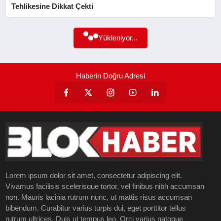
Tehlikesine Dikkat Çekti
SAĞLIK
Yükleniyor...
EĞITIM
YAŞAM
Haberin Doğru Adresi
SANAT
Lorem ipsum dolor sit amet, consectetur adipiscing elit.
Vivamus facilisis scelerisque tortor, vel finibus nibh accumsan
non. Mauris lacinia rutrum nunc, ut mattis risus accumsan
bibendum. Curabitur varius turpis dui, eget porttitor tellus
rutrum ultrices. Duis ut tempus leo. Orci varius natoque