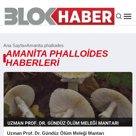
GENEL
Ana Sayfa
Amanita phalloides
AMANITA PHALLOIDES
SIYASET
HABERLERI
ASAYIŞ
ÇEVRE
SPOR
EKONOMI
Uzman Prof. Dr. Gündüz Ölüm Meleği Mantarı