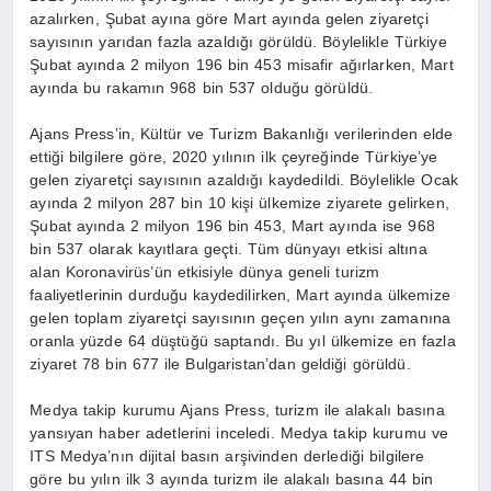
azalırken, Şubat ayına göre Mart ayında gelen ziyaretçi
sayısının yarıdan fazla azaldığı görüldü. Böylelikle Türkiye
Şubat ayında 2 milyon 196 bin 453 misafir ağırlarken, Mart
ayında bu rakamın 968 bin 537 olduğu görüldü.
Ajans Press’in, Kültür ve Turizm Bakanlığı verilerinden elde
ettiği bilgilere göre, 2020 yılının ilk çeyreğinde Türkiye’ye
gelen ziyaretçi sayısının azaldığı kaydedildi. Böylelikle Ocak
ayında 2 milyon 287 bin 10 kişi ülkemize ziyarete gelirken,
Şubat ayında 2 milyon 196 bin 453, Mart ayında ise 968
bin 537 olarak kayıtlara geçti. Tüm dünyayı etkisi altına
alan Koronavirüs’ün etkisiyle dünya geneli turizm
faaliyetlerinin durduğu kaydedilirken, Mart ayında ülkemize
gelen toplam ziyaretçi sayısının geçen yılın aynı zamanına
oranla yüzde 64 düştüğü saptandı. Bu yıl ülkemize en fazla
ziyaret 78 bin 677 ile Bulgaristan’dan geldiği görüldü.
Medya takip kurumu Ajans Press, turizm ile alakalı basına
yansıyan haber adetlerini inceledi. Medya takip kurumu ve
ITS Medya’nın dijital basın arşivinden derlediği bilgilere
göre bu yılın ilk 3 ayında turizm ile alakalı basına 44 bin