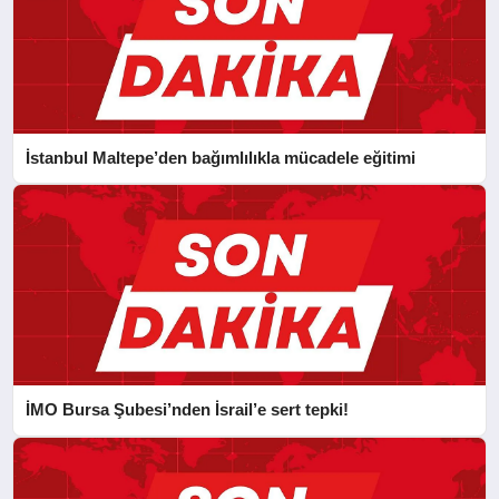
İstanbul Maltepe’den bağımlılıkla mücadele eğitimi
İMO Bursa Şubesi’nden İsrail’e sert tepki!