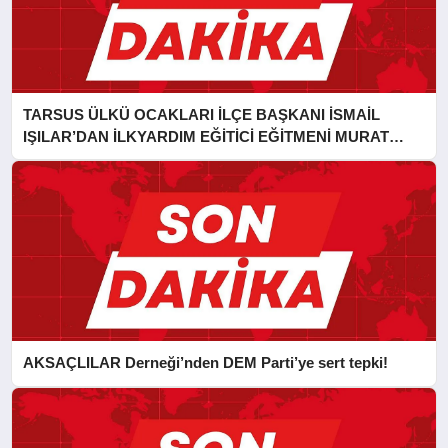
TARSUS ÜLKÜ OCAKLARI İLÇE BAŞKANI İSMAİL
IŞILAR’DAN İLKYARDIM EĞİTİCİ EĞİTMENİ MURAT
CAN FİDAN’A ZİYARET
AKSAÇLILAR Derneği’nden DEM Parti’ye sert tepki!