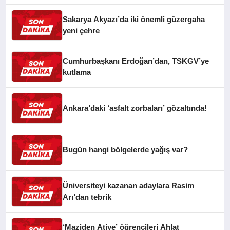
Sakarya Akyazı’da iki önemli güzergaha
yeni çehre
Cumhurbaşkanı Erdoğan’dan, TSKGV’ye
kutlama
Ankara’daki ‘asfalt zorbaları’ gözaltında!
Bugün hangi bölgelerde yağış var?
Üniversiteyi kazanan adaylara Rasim
Arı’dan tebrik
‘Maziden Atiye’ öğrencileri Ahlat