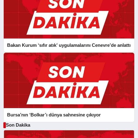
Bakan Kurum ‘sıfır atık’ uygulamalarını Cenevre’de anlattı
Bursa’nın ‘Bolkar’ı dünya sahnesine çıkıyor
Son Dakika