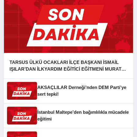
TARSUS ÜLKÜ OCAKLARI İLÇE BAŞKANI İSMAİL
IŞILAR’DAN İLKYARDIM EĞİTİCİ EĞİTMENİ MURAT
CAN FİDAN’A ZİYARET
AKSAÇLILAR Derneği’nden DEM Parti’ye
sert tepki!
İstanbul Maltepe’den bağımlılıkla mücadele
eğitimi