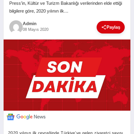
Press’in, Kültür ve Turizm Bakanlığı verilerinden elde ettiği
SAĞLIK
bilgilere göre, 2020 yılının ilk…
Admin
EĞITIM
Paylaş
08 Mayıs 2020
YAŞAM
SANAT
2020 yılının ilk çeyreğinde Türkiye’ye gelen ziyaretçi sayısı