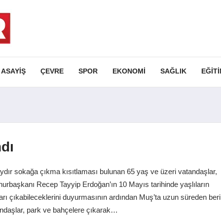
ASAYIŞ
ÇEVRE
SPOR
EKONOMI
SAĞLIK
EĞIT
ndı
aydır sokağa çıkma kısıtlaması bulunan 65 yaş ve üzeri vatandaşlar,
rbaşkanı Recep Tayyip Erdoğan’ın 10 Mayıs tarihinde yaşlıların
rı çıkabileceklerini duyurmasının ardından Muş’ta uzun süreden beri
ndaşlar, park ve bahçelere çıkarak…