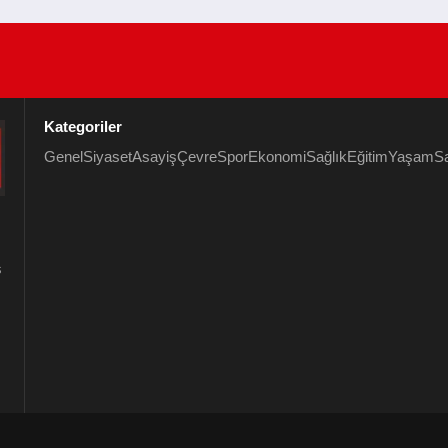
Kategoriler
Genel
Siyaset
Asayiş
Çevre
Spor
Ekonomi
Sağlık
Eğitim
Yaşam
S
s