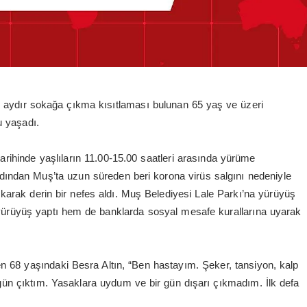
2 aydır sokağa çıkma kısıtlaması bulunan 65 yaş ve üzeri
u yaşadı.
ihinde yaşlıların 11.00-15.00 saatleri arasında yürüme
rdından Muş’ta uzun süreden beri korona virüs salgını nedeniyle
arak derin bir nefes aldı. Muş Belediyesi Lale Parkı’na yürüyüş
yürüyüş yaptı hem de banklarda sosyal mesafe kurallarına uyarak
den 68 yaşındaki Besra Altın, “Ben hastayım. Şeker, tansiyon, kalp
ugün çıktım. Yasaklara uydum ve bir gün dışarı çıkmadım. İlk defa