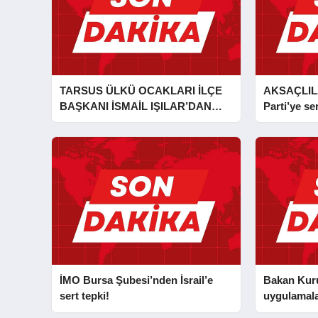
TARSUS ÜLKÜ OCAKLARI İLÇE
AKSAÇLIL
BAŞKANI İSMAİL IŞILAR’DAN
Parti’ye ser
İLKYARDIM EĞİTİCİ EĞİTMENİ
MURAT CAN FİDAN’A ZİYARET
İMO Bursa Şubesi’nden İsrail’e
Bakan Kurum
sert tepki!
uygulamala