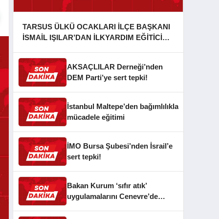
TARSUS ÜLKÜ OCAKLARI İLÇE BAŞKANI
İSMAİL IŞILAR’DAN İLKYARDIM EĞİTİCİ
EĞİTMENİ MURAT CAN FİDAN’A ZİYARET
AKSAÇLILAR Derneği’nden
DEM Parti’ye sert tepki!
İstanbul Maltepe’den bağımlılıkla
mücadele eğitimi
İMO Bursa Şubesi’nden İsrail’e
sert tepki!
Bakan Kurum ‘sıfır atık’
uygulamalarını Cenevre’de
anlattı