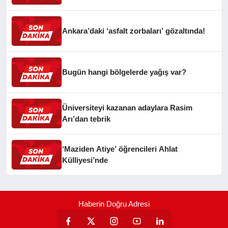
Ankara’daki ‘asfalt zorbaları’ gözaltında!
Bugün hangi bölgelerde yağış var?
Üniversiteyi kazanan adaylara Rasim
Arı’dan tebrik
‘Maziden Atiye’ öğrencileri Ahlat
Külliyesi’nde
Haberin Doğru Adresi