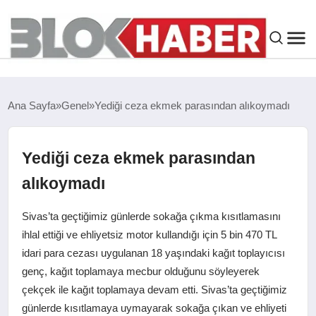
GENEL
Ana Sayfa
Genel
Yediği ceza ekmek parasından alıkoymadı
SIYASET
Yediği ceza ekmek parasından
ASAYIŞ
alıkoymadı
ÇEVRE
Sivas’ta geçtiğimiz günlerde sokağa çıkma kısıtlamasını
ihlal ettiği ve ehliyetsiz motor kullandığı için 5 bin 470 TL
SPOR
idari para cezası uygulanan 18 yaşındaki kağıt toplayıcısı
genç, kağıt toplamaya mecbur olduğunu söyleyerek
EKONOMI
çekçek ile kağıt toplamaya devam etti. Sivas’ta geçtiğimiz
günlerde kısıtlamaya uymayarak sokağa çıkan ve ehliyeti