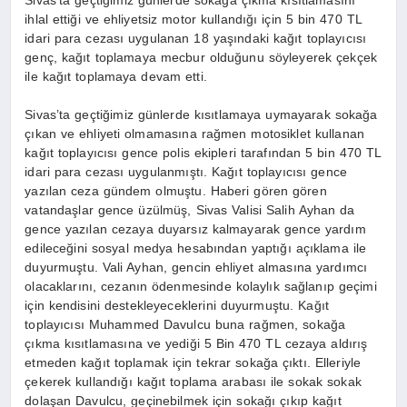
Sivas’ta geçtiğimiz günlerde sokağa çıkma kısıtlamasını
ihlal ettiği ve ehliyetsiz motor kullandığı için 5 bin 470 TL
idari para cezası uygulanan 18 yaşındaki kağıt toplayıcısı
genç, kağıt toplamaya mecbur olduğunu söyleyerek çekçek
ile kağıt toplamaya devam etti.
Sivas’ta geçtiğimiz günlerde kısıtlamaya uymayarak sokağa
çıkan ve ehliyeti olmamasına rağmen motosiklet kullanan
kağıt toplayıcısı gence polis ekipleri tarafından 5 bin 470 TL
idari para cezası uygulanmıştı. Kağıt toplayıcısı gence
yazılan ceza gündem olmuştu. Haberi gören gören
vatandaşlar gence üzülmüş, Sivas Valisi Salih Ayhan da
gence yazılan cezaya duyarsız kalmayarak gence yardım
edileceğini sosyal medya hesabından yaptığı açıklama ile
duyurmuştu. Vali Ayhan, gencin ehliyet almasına yardımcı
olacaklarını, cezanın ödenmesinde kolaylık sağlanıp geçimi
için kendisini destekleyeceklerini duyurmuştu. Kağıt
toplayıcısı Muhammed Davulcu buna rağmen, sokağa
çıkma kısıtlamasına ve yediği 5 Bin 470 TL cezaya aldırış
etmeden kağıt toplamak için tekrar sokağa çıktı. Elleriyle
çekerek kullandığı kağıt toplama arabası ile sokak sokak
dolaşan Davulcu, geçinebilmek için sokağı çıkıp kağıt