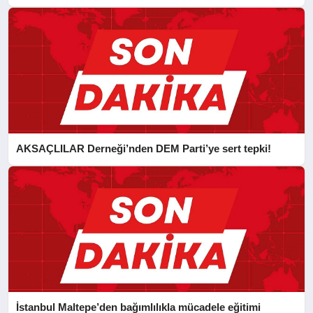
CAN FİDAN’A ZİYARET
AKSAÇLILAR Derneği’nden DEM Parti’ye sert tepki!
İstanbul Maltepe’den bağımlılıkla mücadele eğitimi