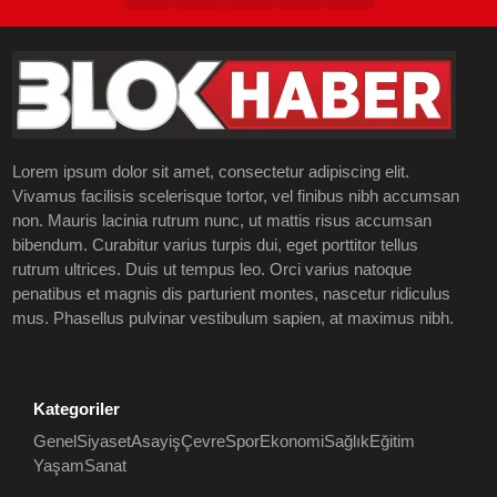
Lorem ipsum dolor sit amet, consectetur adipiscing elit.
Vivamus facilisis scelerisque tortor, vel finibus nibh accumsan
non. Mauris lacinia rutrum nunc, ut mattis risus accumsan
bibendum. Curabitur varius turpis dui, eget porttitor tellus
rutrum ultrices. Duis ut tempus leo. Orci varius natoque
penatibus et magnis dis parturient montes, nascetur ridiculus
mus. Phasellus pulvinar vestibulum sapien, at maximus nibh.
Kategoriler
Genel
Siyaset
Asayiş
Çevre
Spor
Ekonomi
Sağlık
Eğitim
Yaşam
Sanat