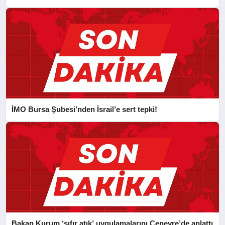
İMO Bursa Şubesi’nden İsrail’e sert tepki!
Bakan Kurum ‘sıfır atık’ uygulamalarını Cenevre’de anlattı