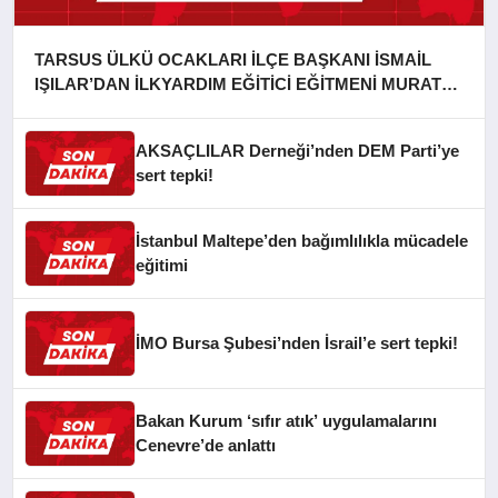
TARSUS ÜLKÜ OCAKLARI İLÇE BAŞKANI İSMAİL
IŞILAR’DAN İLKYARDIM EĞİTİCİ EĞİTMENİ MURAT
CAN FİDAN’A ZİYARET
AKSAÇLILAR Derneği’nden DEM Parti’ye
sert tepki!
İstanbul Maltepe’den bağımlılıkla mücadele
eğitimi
İMO Bursa Şubesi’nden İsrail’e sert tepki!
Bakan Kurum ‘sıfır atık’ uygulamalarını
Cenevre’de anlattı