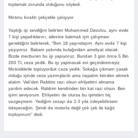
toplamak zorunda olduğunu söyledi.
Motoru bıraktı çekçekle çalışıyor
Yaptığı işi sevdiğini belirten Muhammed Davulcu, aynı evde
7 kişi yaşadıklarını, ailesine bakmak için çalışması
gerektiğini belirterek, “Ben 18 yaşındayım. Aynı evde 7 kişi
yaşıyoruz. Babam yakında kulağından ameliyat olacak.
Bizde mecburen bu işi yapıyoruz. Bundan 3 gün önce 5 Bin
200 TL ceza yedik. Bu işi yapmasak evi geçindiremeyiz.
Motosikletle topluyorduk ceza yedik. Sokağa çıkmam yasak
olduğu içinde ceza yazmışlardı ama napalım kimden ekmek
alalım. Vali’den Rabbim razı olsun ehliyetimi almama
yardım edecek. Rabbim kendinden bin kat razı olsun. Ben
işimi seviyorum. Ehliyetim de olursa bu işimden hiç
vazgeçmem. Yediğim cezayı da 2-3 yıla ödeyebilirsem
ödeyeceğim. Şimdi de motorla değil çek çek ile kağıt
topluyorum“ dedi.