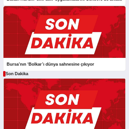
Bursa’nın ‘Bolkar’ı dünya sahnesine çıkıyor
Son Dakika