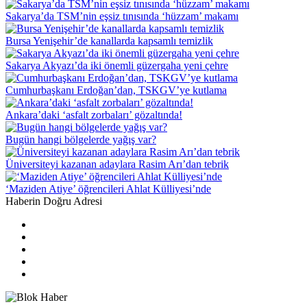
Sakarya’da TSM’nin eşsiz tınısında ‘hüzzam’ makamı
Bursa Yenişehir’de kanallarda kapsamlı temizlik
Sakarya Akyazı’da iki önemli güzergaha yeni çehre
Cumhurbaşkanı Erdoğan’dan, TSKGV’ye kutlama
Ankara’daki ‘asfalt zorbaları’ gözaltında!
Bugün hangi bölgelerde yağış var?
Üniversiteyi kazanan adaylara Rasim Arı’dan tebrik
‘Maziden Atiye’ öğrencileri Ahlat Külliyesi’nde
Haberin Doğru Adresi