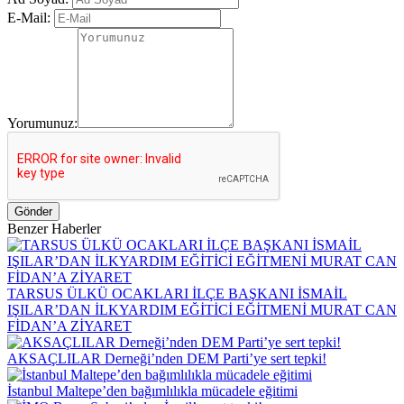
E-Mail:
Yorumunuz:
Gönder
Benzer Haberler
TARSUS ÜLKÜ OCAKLARI İLÇE BAŞKANI İSMAİL
IŞILAR’DAN İLKYARDIM EĞİTİCİ EĞİTMENİ MURAT CAN
FİDAN’A ZİYARET
AKSAÇLILAR Derneği’nden DEM Parti’ye sert tepki!
İstanbul Maltepe’den bağımlılıkla mücadele eğitimi