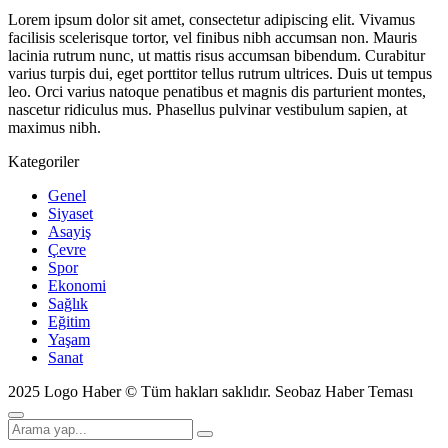
Lorem ipsum dolor sit amet, consectetur adipiscing elit. Vivamus
facilisis scelerisque tortor, vel finibus nibh accumsan non. Mauris
lacinia rutrum nunc, ut mattis risus accumsan bibendum. Curabitur
varius turpis dui, eget porttitor tellus rutrum ultrices. Duis ut tempus
leo. Orci varius natoque penatibus et magnis dis parturient montes,
nascetur ridiculus mus. Phasellus pulvinar vestibulum sapien, at
maximus nibh.
Kategoriler
Genel
Siyaset
Asayiş
Çevre
Spor
Ekonomi
Sağlık
Eğitim
Yaşam
Sanat
2025 Logo Haber © Tüm hakları saklıdır.
Seobaz Haber Teması