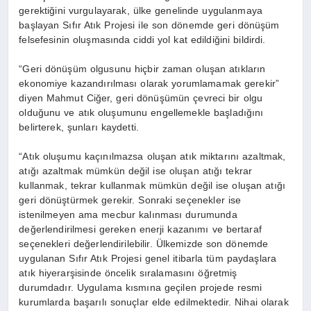
gerektiğini vurgulayarak, ülke genelinde uygulanmaya
başlayan Sıfır Atık Projesi ile son dönemde geri dönüşüm
felsefesinin oluşmasında ciddi yol kat edildiğini bildirdi.
“Geri dönüşüm olgusunu hiçbir zaman oluşan atıkların
ekonomiye kazandırılması olarak yorumlamamak gerekir”
diyen Mahmut Ciğer, geri dönüşümün çevreci bir olgu
olduğunu ve atık oluşumunu engellemekle başladığını
belirterek, şunları kaydetti.
“Atık oluşumu kaçınılmazsa oluşan atık miktarını azaltmak,
atığı azaltmak mümkün değil ise oluşan atığı tekrar
kullanmak, tekrar kullanmak mümkün değil ise oluşan atığı
geri dönüştürmek gerekir. Sonraki seçenekler ise
istenilmeyen ama mecbur kalınması durumunda
değerlendirilmesi gereken enerji kazanımı ve bertaraf
seçenekleri değerlendirilebilir. Ülkemizde son dönemde
uygulanan Sıfır Atık Projesi genel itibarla tüm paydaşlara
atık hiyerarşisinde öncelik sıralamasını öğretmiş
durumdadır. Uygulama kısmına geçilen projede resmi
kurumlarda başarılı sonuçlar elde edilmektedir. Nihai olarak