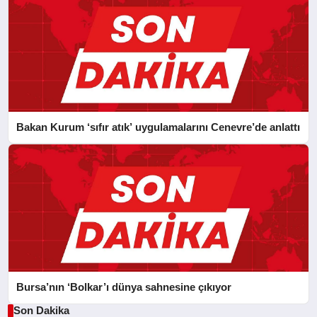
Bakan Kurum ‘sıfır atık’ uygulamalarını Cenevre’de anlattı
Bursa’nın ‘Bolkar’ı dünya sahnesine çıkıyor
Son Dakika