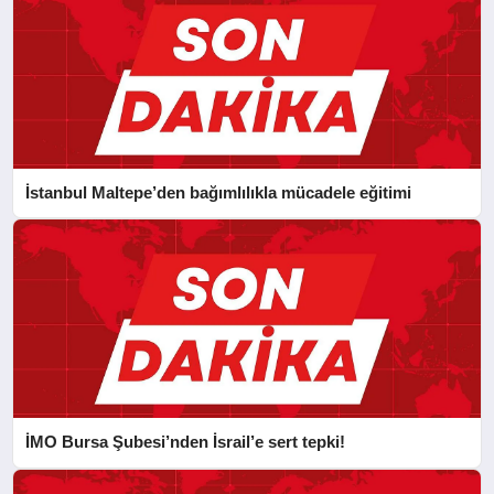
İstanbul Maltepe’den bağımlılıkla mücadele eğitimi
İMO Bursa Şubesi’nden İsrail’e sert tepki!