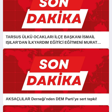
TARSUS ÜLKÜ OCAKLARI İLÇE BAŞKANI İSMAİL
IŞILAR’DAN İLKYARDIM EĞİTİCİ EĞİTMENİ MURAT
CAN FİDAN’A ZİYARET
AKSAÇLILAR Derneği’nden DEM Parti’ye sert tepki!