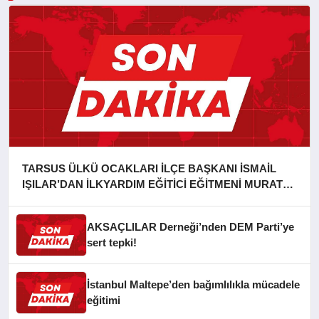
TARSUS ÜLKÜ OCAKLARI İLÇE BAŞKANI İSMAİL
IŞILAR’DAN İLKYARDIM EĞİTİCİ EĞİTMENİ MURAT
CAN FİDAN’A ZİYARET
AKSAÇLILAR Derneği’nden DEM Parti’ye
sert tepki!
İstanbul Maltepe’den bağımlılıkla mücadele
eğitimi