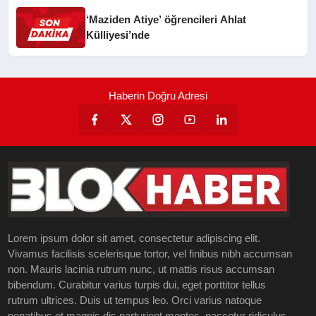
‘Maziden Atiye’ öğrencileri Ahlat
Külliyesi’nde
Haberin Doğru Adresi
Lorem ipsum dolor sit amet, consectetur adipiscing elit.
Vivamus facilisis scelerisque tortor, vel finibus nibh accumsan
non. Mauris lacinia rutrum nunc, ut mattis risus accumsan
bibendum. Curabitur varius turpis dui, eget porttitor tellus
rutrum ultrices. Duis ut tempus leo. Orci varius natoque
penatibus et magnis dis parturient montes, nascetur ridiculus