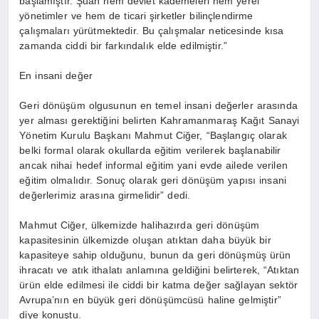
başlamıştır. Şuan hem devlet kademeleri hem yerel
yönetimler ve hem de ticari şirketler bilinçlendirme
çalışmaları yürütmektedir. Bu çalışmalar neticesinde kısa
zamanda ciddi bir farkındalık elde edilmiştir.”
En insani değer
Geri dönüşüm olgusunun en temel insani değerler arasında
yer alması gerektiğini belirten Kahramanmaraş Kağıt Sanayi
Yönetim Kurulu Başkanı Mahmut Ciğer, “Başlangıç olarak
belki formal olarak okullarda eğitim verilerek başlanabilir
ancak nihai hedef informal eğitim yani evde ailede verilen
eğitim olmalıdır. Sonuç olarak geri dönüşüm yapısı insani
değerlerimiz arasına girmelidir” dedi.
Mahmut Ciğer, ülkemizde halihazırda geri dönüşüm
kapasitesinin ülkemizde oluşan atıktan daha büyük bir
kapasiteye sahip olduğunu, bunun da geri dönüşmüş ürün
ihracatı ve atık ithalatı anlamına geldiğini belirterek, “Atıktan
ürün elde edilmesi ile ciddi bir katma değer sağlayan sektör
Avrupa’nın en büyük geri dönüşümcüsü haline gelmiştir”
diye konuştu.