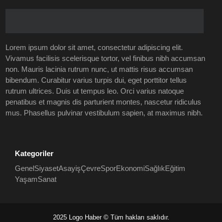
Lorem ipsum dolor sit amet, consectetur adipiscing elit.
Vivamus facilisis scelerisque tortor, vel finibus nibh accumsan
non. Mauris lacinia rutrum nunc, ut mattis risus accumsan
bibendum. Curabitur varius turpis dui, eget porttitor tellus
rutrum ultrices. Duis ut tempus leo. Orci varius natoque
penatibus et magnis dis parturient montes, nascetur ridiculus
mus. Phasellus pulvinar vestibulum sapien, at maximus nibh.
Kategoriler
Genel
Siyaset
Asayiş
Çevre
Spor
Ekonomi
Sağlık
Eğitim
Yaşam
Sanat