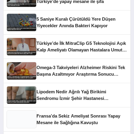
Türkiye’de yapay mesane ile şifa
5 Saniye Kuralı Çürütüldü Yere Düşen
Yiyecekler Anında Bakteri Kapıyor
Türkiye’de İlk MitraClip G5 Teknolojisi Açık
Kalp Ameliyatı Olamayan Hastalara Umut
Oldu
Omega-3 Takviyeleri Alzheimer Riskini Tek
Başına Azaltmıyor Araştırma Sonucu
Ortaya Çıktı
Lipodem Nedir Ağrılı Yağ Birikimi
Sendromu İzmir Şehir Hastanesi
Hekiminden Açıklama
Fransa’da Sekiz Ameliyat Sonrası Yapay
Mesane ile Sağlığına Kavuştu