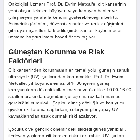
Onkolojisi Uzmanı Prof. Dr. Evrim Metcalfe, cilt kanserinin
yeni oluşan lekeler, büyüyen veya kanayan benler ve
iyileşmeyen yaralarla kendini gösterebileceğini belirtti.
Asimetrik görünüm, düzensiz sınırlar ve renk değişimleri
gibi uyarı işaretleri fark edildiğinde zaman kaybetmeden
uzmana başvurulması hayati önem taşıyor.
Güneşten Korunma ve Risk
Faktörleri
Cilt kanserinden korunmanın en temel yolu, güneşin zararlı
ultraviyole (UV) ışınlarından korunmaktır. Prof. Dr. Evrim
Metcalfe, yıl boyunca en az SPF 30 içeren güneş
koruyucuların düzenli kullanılmasını ve özellikle 10.00-16.00
saatleri arasında doğrudan güneşe maruz kalınmaması
gerektiğini vurguladı. Şapka, güneş gözlüğü ve koruyucu
giysiler ek koruma sağlarken, solaryum gibi yapay UV
kaynaklarından uzak durmak riski azaltıyor.
Çocukluk ve gençlik dönemindeki şiddetli güneş yanıkları,
ilerleyen yaşlarda cilt kanseri riskini artırabilir. UV ışınları