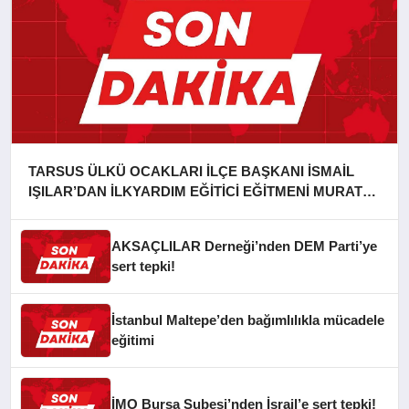
TARSUS ÜLKÜ OCAKLARI İLÇE BAŞKANI İSMAİL
IŞILAR’DAN İLKYARDIM EĞİTİCİ EĞİTMENİ MURAT
CAN FİDAN’A ZİYARET
AKSAÇLILAR Derneği’nden DEM Parti’ye
sert tepki!
İstanbul Maltepe’den bağımlılıkla mücadele
eğitimi
İMO Bursa Şubesi’nden İsrail’e sert tepki!