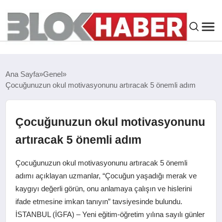
GENEL
Ana Sayfa
Genel
Çocuğunuzun okul motivasyonunu artıracak 5 önemli adım
SIYASET
ASAYIŞ
Çocuğunuzun okul motivasyonunu
artıracak 5 önemli adım
ÇEVRE
Çocuğunuzun okul motivasyonunu artıracak 5 önemli
SPOR
adımı açıklayan uzmanlar, “Çocuğun yaşadığı merak ve
kaygıyı değerli görün, onu anlamaya çalışın ve hislerini
ifade etmesine imkan tanıyın” tavsiyesinde bulundu.
EKONOMI
İSTANBUL (İGFA) – Yeni eğitim-öğretim yılına sayılı günler