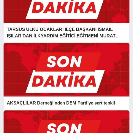
TARSUS ÜLKÜ OCAKLARI İLÇE BAŞKANI İSMAİL
IŞILAR’DAN İLKYARDIM EĞİTİCİ EĞİTMENİ MURAT
CAN FİDAN’A ZİYARET
AKSAÇLILAR Derneği’nden DEM Parti’ye sert tepki!