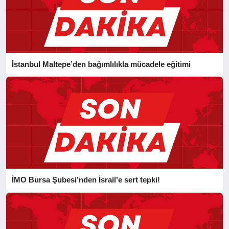
İstanbul Maltepe’den bağımlılıkla mücadele eğitimi
İMO Bursa Şubesi’nden İsrail’e sert tepki!