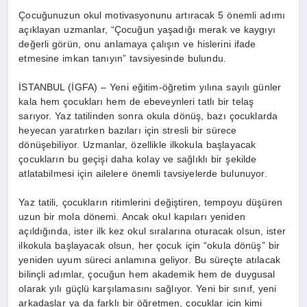
Çocuğunuzun okul motivasyonunu artıracak 5 önemli adımı
açıklayan uzmanlar, “Çocuğun yaşadığı merak ve kaygıyı
değerli görün, onu anlamaya çalışın ve hislerini ifade
etmesine imkan tanıyın” tavsiyesinde bulundu.
İSTANBUL (İGFA) – Yeni eğitim-öğretim yılına sayılı günler
kala hem çocukları hem de ebeveynleri tatlı bir telaş
sarıyor. Yaz tatilinden sonra okula dönüş, bazı çocuklarda
heyecan yaratırken bazıları için stresli bir sürece
dönüşebiliyor. Uzmanlar, özellikle ilkokula başlayacak
çocukların bu geçişi daha kolay ve sağlıklı bir şekilde
atlatabilmesi için ailelere önemli tavsiyelerde bulunuyor.
Yaz tatili, çocukların ritimlerini değiştiren, tempoyu düşüren
uzun bir mola dönemi. Ancak okul kapıları yeniden
açıldığında, ister ilk kez okul sıralarına oturacak olsun, ister
ilkokula başlayacak olsun, her çocuk için “okula dönüş” bir
yeniden uyum süreci anlamına geliyor. Bu süreçte atılacak
bilinçli adımlar, çocuğun hem akademik hem de duygusal
olarak yılı güçlü karşılamasını sağlıyor. Yeni bir sınıf, yeni
arkadaşlar ya da farklı bir öğretmen, çocuklar için kimi