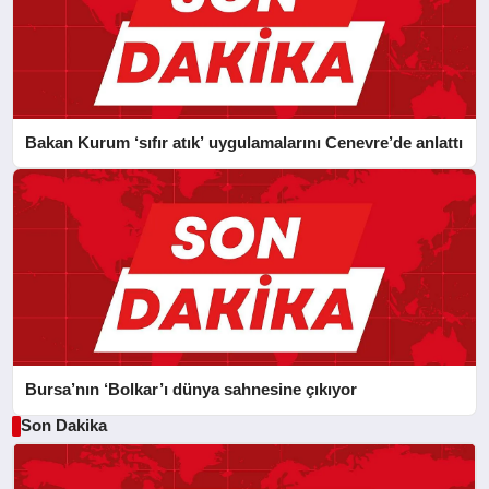
Bakan Kurum ‘sıfır atık’ uygulamalarını Cenevre’de anlattı
Bursa’nın ‘Bolkar’ı dünya sahnesine çıkıyor
Son Dakika