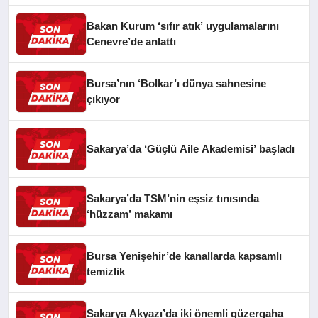
Bakan Kurum ‘sıfır atık’ uygulamalarını
Cenevre’de anlattı
Bursa’nın ‘Bolkar’ı dünya sahnesine
çıkıyor
Sakarya’da ‘Güçlü Aile Akademisi’ başladı
Sakarya’da TSM’nin eşsiz tınısında
‘hüzzam’ makamı
Bursa Yenişehir’de kanallarda kapsamlı
temizlik
Sakarya Akyazı’da iki önemli güzergaha