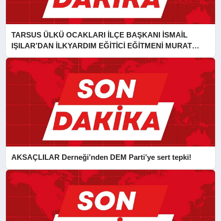
TARSUS ÜLKÜ OCAKLARI İLÇE BAŞKANI İSMAİL
IŞILAR’DAN İLKYARDIM EĞİTİCİ EĞİTMENİ MURAT
CAN FİDAN’A ZİYARET
AKSAÇLILAR Derneği’nden DEM Parti’ye sert tepki!