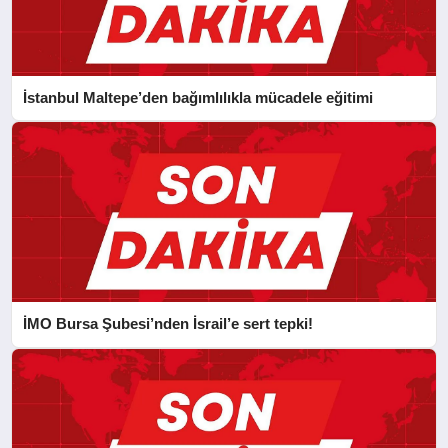
İstanbul Maltepe’den bağımlılıkla mücadele eğitimi
İMO Bursa Şubesi’nden İsrail’e sert tepki!