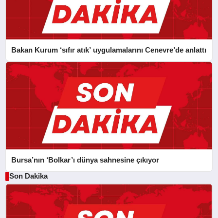
Bakan Kurum ‘sıfır atık’ uygulamalarını Cenevre’de anlattı
Bursa’nın ‘Bolkar’ı dünya sahnesine çıkıyor
Son Dakika