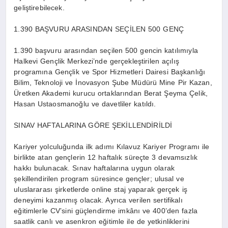
geliştirebilecek.
1.390 BAŞVURU ARASINDAN SEÇİLEN 500 GENÇ
1.390 başvuru arasından seçilen 500 gencin katılımıyla
Halkevi Gençlik Merkezi’nde gerçekleştirilen açılış
programına Gençlik ve Spor Hizmetleri Dairesi Başkanlığı
Bilim, Teknoloji ve İnovasyon Şube Müdürü Mine Pir Kazan,
Üretken Akademi kurucu ortaklarından Berat Şeyma Çelik,
Hasan Ustaosmanoğlu ve davetliler katıldı.
SINAV HAFTALARINA GÖRE ŞEKİLLENDİRİLDİ
Kariyer yolculuğunda ilk adımı Kılavuz Kariyer Programı ile
birlikte atan gençlerin 12 haftalık süreçte 3 devamsızlık
hakkı bulunacak. Sınav haftalarına uygun olarak
şekillendirilen program süresince gençler; ulusal ve
uluslararası şirketlerde online staj yaparak gerçek iş
deneyimi kazanmış olacak. Ayrıca verilen sertifikalı
eğitimlerle CV’sini güçlendirme imkânı ve 400’den fazla
saatlik canlı ve asenkron eğitimle ile de yetkinliklerini