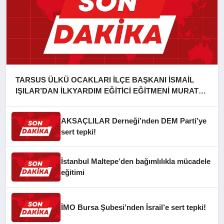
TARSUS ÜLKÜ OCAKLARI İLÇE BAŞKANI İSMAİL
IŞILAR’DAN İLKYARDIM EĞİTİCİ EĞİTMENİ MURAT
CAN FİDAN’A ZİYARET
AKSAÇLILAR Derneği’nden DEM Parti’ye
sert tepki!
İstanbul Maltepe’den bağımlılıkla mücadele
eğitimi
İMO Bursa Şubesi’nden İsrail’e sert tepki!