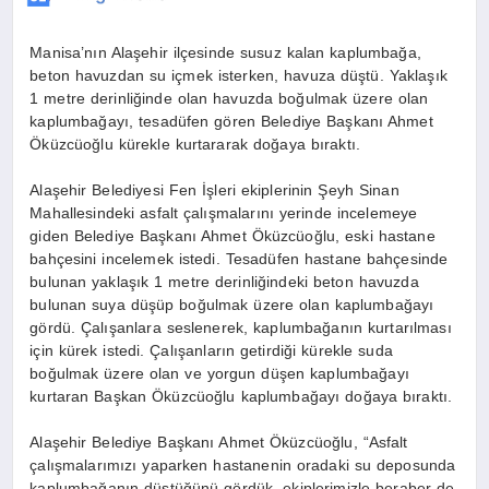
Manisa’nın Alaşehir ilçesinde susuz kalan kaplumbağa,
beton havuzdan su içmek isterken, havuza düştü. Yaklaşık
1 metre derinliğinde olan havuzda boğulmak üzere olan
kaplumbağayı, tesadüfen gören Belediye Başkanı Ahmet
Öküzcüoğlu kürekle kurtararak doğaya bıraktı.
Alaşehir Belediyesi Fen İşleri ekiplerinin Şeyh Sinan
Mahallesindeki asfalt çalışmalarını yerinde incelemeye
giden Belediye Başkanı Ahmet Öküzcüoğlu, eski hastane
bahçesini incelemek istedi. Tesadüfen hastane bahçesinde
bulunan yaklaşık 1 metre derinliğindeki beton havuzda
bulunan suya düşüp boğulmak üzere olan kaplumbağayı
gördü. Çalışanlara seslenerek, kaplumbağanın kurtarılması
için kürek istedi. Çalışanların getirdiği kürekle suda
boğulmak üzere olan ve yorgun düşen kaplumbağayı
kurtaran Başkan Öküzcüoğlu kaplumbağayı doğaya bıraktı.
Alaşehir Belediye Başkanı Ahmet Öküzcüoğlu, “Asfalt
çalışmalarımızı yaparken hastanenin oradaki su deposunda
kaplumbağanın düştüğünü gördük, ekiplerimizle beraber de