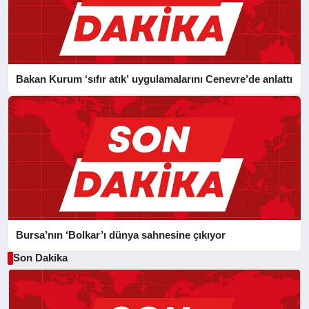
Bakan Kurum ‘sıfır atık’ uygulamalarını Cenevre’de anlattı
Bursa’nın ‘Bolkar’ı dünya sahnesine çıkıyor
Son Dakika