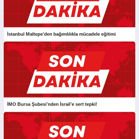
İstanbul Maltepe’den bağımlılıkla mücadele eğitimi
İMO Bursa Şubesi’nden İsrail’e sert tepki!