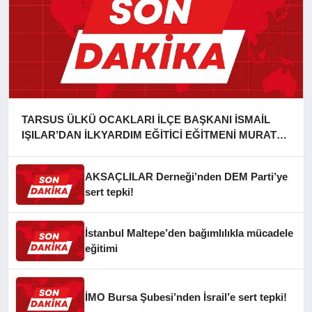
TARSUS ÜLKÜ OCAKLARI İLÇE BAŞKANI İSMAİL
IŞILAR’DAN İLKYARDIM EĞİTİCİ EĞİTMENİ MURAT
CAN FİDAN’A ZİYARET
AKSAÇLILAR Derneği’nden DEM Parti’ye
sert tepki!
İstanbul Maltepe’den bağımlılıkla mücadele
eğitimi
İMO Bursa Şubesi’nden İsrail’e sert tepki!