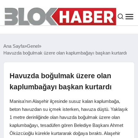
GENEL
Ana Sayfa
Genel
Havuzda boğulmak üzere olan kaplumbağayı başkan kurtardı
SIYASET
ASAYIŞ
Havuzda boğulmak üzere olan
kaplumbağayı başkan kurtardı
ÇEVRE
Manisa’nın Alaşehir ilçesinde susuz kalan kaplumbağa,
SPOR
beton havuzdan su içmek isterken, havuza düştü. Yaklaşık
1 metre derinliğinde olan havuzda boğulmak üzere olan
kaplumbağayı, tesadüfen gören Belediye Başkanı Ahmet
EKONOMI
Öküzcüoğlu kürekle kurtararak doğaya bıraktı. Alaşehir