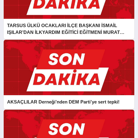
TARSUS ÜLKÜ OCAKLARI İLÇE BAŞKANI İSMAİL
IŞILAR’DAN İLKYARDIM EĞİTİCİ EĞİTMENİ MURAT
CAN FİDAN’A ZİYARET
AKSAÇLILAR Derneği’nden DEM Parti’ye sert tepki!