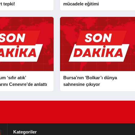
t tepki!
mücadele eğitimi
 ‘sıfır atık’
Bursa’nın ‘Bolkar’ı dünya
rını Cenevre’de anlattı
sahnesine çıkıyor
Kategoriler