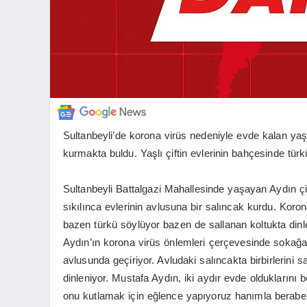
Sultanbeyli’de korona virüs nedeniyle evde kalan yaşlı
kurmakta buldu. Yaşlı çiftin evlerinin bahçesinde türkü
Sultanbeyli Battalgazi Mahallesinde yaşayan Aydın çif
sıkılınca evlerinin avlusuna bir salıncak kurdu. Koro
bazen türkü söylüyor bazen de sallanan koltukta dinle
Aydın’ın korona virüs önlemleri çerçevesinde sokağa ç
avlusunda geçiriyor. Avludaki salıncakta birbirlerini 
dinleniyor. Mustafa Aydın, iki aydır evde olduklarını
onu kutlamak için eğlence yapıyoruz hanımla beraber