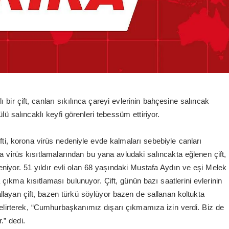
 bir çift, canları sıkılınca çareyi evlerinin bahçesine salıncak
lü salıncaklı keyfi görenleri tebessüm ettiriyor.
ti, korona virüs nedeniyle evde kalmaları sebebiyle canları
na virüs kısıtlamalarından bu yana avludaki salıncakta eğlenen çift,
niyor. 51 yıldır evli olan 68 yaşındaki Mustafa Aydın ve eşi Melek
ıkma kısıtlaması bulunuyor. Çift, günün bazı saatlerini evlerinin
sallayan çift, bazen türkü söylüyor bazen de sallanan koltukta
 belirterek, “Cumhurbaşkanımız dışarı çıkmamıza izin verdi. Biz de
.” dedi.