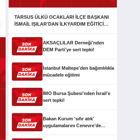
TARSUS ÜLKÜ OCAKLARI İLÇE BAŞKANI
İSMAİL IŞILAR’DAN İLKYARDIM EĞİTİCİ
EĞİTMENİ MURAT CAN FİDAN’A ZİYARET
AKSAÇLILAR Derneği’nden
DEM Parti’ye sert tepki!
İstanbul Maltepe’den bağımlılıkla
mücadele eğitimi
İMO Bursa Şubesi’nden İsrail’e
sert tepki!
Bakan Kurum ‘sıfır atık’
uygulamalarını Cenevre’de
anlattı