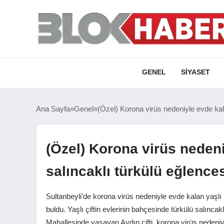
GENEL
SIYASET
Ana Sayfa
Genel
(Özel) Korona virüs nedeniyle evde kalan
(Özel) Korona virüs nedeni
salıncaklı türkülü eğlence
Sultanbeyli’de korona virüs nedeniyle evde kalan yaşlı b
buldu. Yaşlı çiftin evlerinin bahçesinde türkülü salıncakl
Mahallesinde yaşayan Aydın çifti, korona virüs nedeniyl