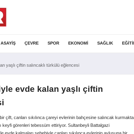
ASAYIŞ
ÇEVRE
SPOR
EKONOMI
SAĞLIK
EĞIT
 yaşlı çiftin salıncaklı türkülü eğlencesi
yle evde kalan yaşlı çiftin
si
ir çift, canları sıkılınca çareyi evlerinin bahçesine salıncak kurmakta
ı keyfi görenleri tebessüm ettiriyor. Sultanbeyli Battalgazi
e evde kalmaları sebebiyle canları sıkılınca evlerinin avlusuna bir