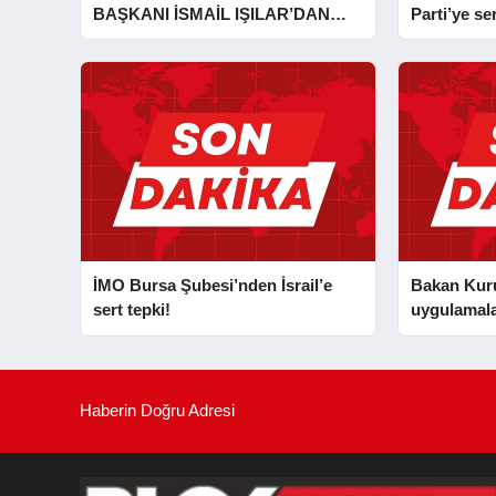
BAŞKANI İSMAİL IŞILAR’DAN
Parti’ye ser
İLKYARDIM EĞİTİCİ EĞİTMENİ
MURAT CAN FİDAN’A ZİYARET
İMO Bursa Şubesi’nden İsrail’e
Bakan Kurum
sert tepki!
uygulamala
Haberin Doğru Adresi