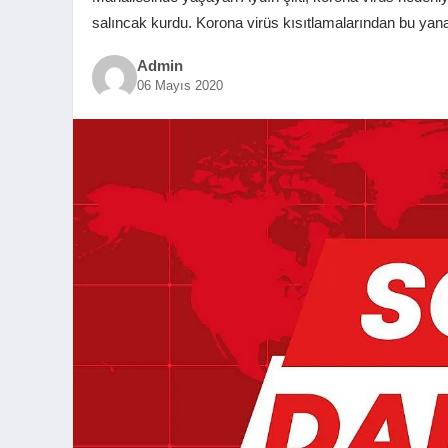
salıncak kurdu. Korona virüs kısıtlamalarından bu yana
Admin
06 Mayıs 2020