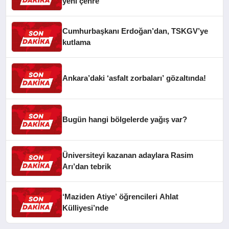
yeni çehre
Cumhurbaşkanı Erdoğan’dan, TSKGV’ye
kutlama
Ankara’daki ‘asfalt zorbaları’ gözaltında!
Bugün hangi bölgelerde yağış var?
Üniversiteyi kazanan adaylara Rasim
Arı’dan tebrik
‘Maziden Atiye’ öğrencileri Ahlat
Külliyesi’nde