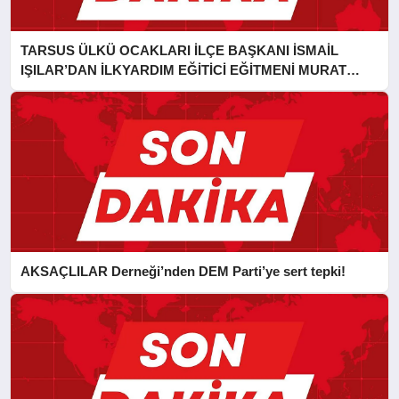
TARSUS ÜLKÜ OCAKLARI İLÇE BAŞKANI İSMAİL
IŞILAR’DAN İLKYARDIM EĞİTİCİ EĞİTMENİ MURAT
CAN FİDAN’A ZİYARET
AKSAÇLILAR Derneği’nden DEM Parti’ye sert tepki!