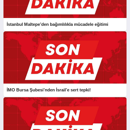
İstanbul Maltepe’den bağımlılıkla mücadele eğitimi
İMO Bursa Şubesi’nden İsrail’e sert tepki!