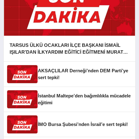
TARSUS ÜLKÜ OCAKLARI İLÇE BAŞKANI İSMAİL
IŞILAR’DAN İLKYARDIM EĞİTİCİ EĞİTMENİ MURAT
CAN FİDAN’A ZİYARET
AKSAÇLILAR Derneği’nden DEM Parti’ye
sert tepki!
İstanbul Maltepe’den bağımlılıkla mücadele
eğitimi
İMO Bursa Şubesi’nden İsrail’e sert tepki!