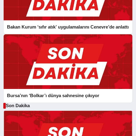
Bakan Kurum ‘sıfır atık’ uygulamalarını Cenevre’de anlattı
Bursa’nın ‘Bolkar’ı dünya sahnesine çıkıyor
Son Dakika