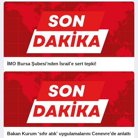
İMO Bursa Şubesi’nden İsrail’e sert tepki!
Bakan Kurum ‘sıfır atık’ uygulamalarını Cenevre’de anlattı