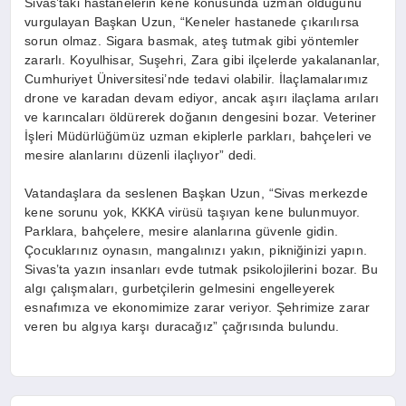
Sivas’taki hastanelerin kene konusunda uzman olduğunu
vurgulayan Başkan Uzun, “Keneler hastanede çıkarılırsa
sorun olmaz. Sigara basmak, ateş tutmak gibi yöntemler
zararlı. Koyulhisar, Suşehri, Zara gibi ilçelerde yakalananlar,
Cumhuriyet Üniversitesi’nde tedavi olabilir. İlaçlamalarımız
drone ve karadan devam ediyor, ancak aşırı ilaçlama arıları
ve karıncaları öldürerek doğanın dengesini bozar. Veteriner
İşleri Müdürlüğümüz uzman ekiplerle parkları, bahçeleri ve
mesire alanlarını düzenli ilaçlıyor” dedi.
Vatandaşlara da seslenen Başkan Uzun, “Sivas merkezde
kene sorunu yok, KKKA virüsü taşıyan kene bulunmuyor.
Parklara, bahçelere, mesire alanlarına güvenle gidin.
Çocuklarınız oynasın, mangalınızı yakın, pikniğinizi yapın.
Sivas’ta yazın insanları evde tutmak psikolojilerini bozar. Bu
algı çalışmaları, gurbetçilerin gelmesini engelleyerek
esnafımıza ve ekonomimize zarar veriyor. Şehrimize zarar
veren bu algıya karşı duracağız” çağrısında bulundu.