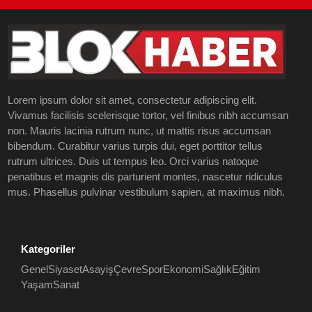
Lorem ipsum dolor sit amet, consectetur adipiscing elit.
Vivamus facilisis scelerisque tortor, vel finibus nibh accumsan
non. Mauris lacinia rutrum nunc, ut mattis risus accumsan
bibendum. Curabitur varius turpis dui, eget porttitor tellus
rutrum ultrices. Duis ut tempus leo. Orci varius natoque
penatibus et magnis dis parturient montes, nascetur ridiculus
mus. Phasellus pulvinar vestibulum sapien, at maximus nibh.
Kategoriler
Genel
Siyaset
Asayiş
Çevre
Spor
Ekonomi
Sağlık
Eğitim
Yaşam
Sanat