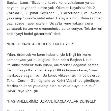
Başkan Uzun, “Sivas merkezde kene yakalanan ya da
hayatını kaybeden kimse yok. Ölümler Koyulhisar’da 2,
Zara’da 2, Gülpınar Köyü’nde 1, Yıldızeli’nde 1 ve Tokat’ta
yakalanıp Sivas’ta vefat eden 1 kişiyle sınırlı. Buna rağmen
bazı sözde haber siteleri, ‘Sivas’ta kene vakası’ algısı
yaratarak turizm ve ekonomimize zarar veriyor. Tek dertleri
belediyeyi hedef göstermek” dedi.
“KORKU YAYIP ALGI OLUŞTURULUYOR”
Yılan, örümcek ve kene haberleriyle bilinçli bir korku
kampanyası yürütüldüğünü ifade eden Başkan Uzun,
“Yılanlar zehirsiz tarla yılanı, örümcekler doğanın parçası.
Kırım Kongo Kanamalı Ateşi (KKKA) taşıyan kene, Sivas
merkezde yaşamıyor. Bu kene, yüksek rakımlı bölgelerde,
Tokat, Çorum, Gümüşhane ve Kelkit Vadisi’nde görülüyor.
Merkezde kene yakalanıp ölen bir vaka duydunuz mu?
Hayır” diye konuştu.
“HASTANELERİMİZ UZMAN, İLAÇLAMALAR DENGELİ”