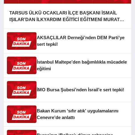
TARSUS ÜLKÜ OCAKLARI İLÇE BAŞKANI İSMAİL
IŞILAR’DAN İLKYARDIM EĞİTİCİ EĞİTMENİ MURAT
CAN FİDAN’A ZİYARET
AKSAÇLILAR Derneği’nden DEM Parti’ye
sert tepki!
İstanbul Maltepe’den bağımlılıkla mücadele
eğitimi
İMO Bursa Şubesi’nden İsrail’e sert tepki!
Bakan Kurum ‘sıfır atık’ uygulamalarını
Cenevre’de anlattı