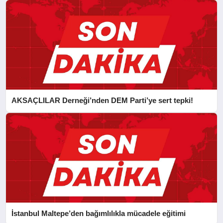
AKSAÇLILAR Derneği’nden DEM Parti’ye sert tepki!
İstanbul Maltepe’den bağımlılıkla mücadele eğitimi