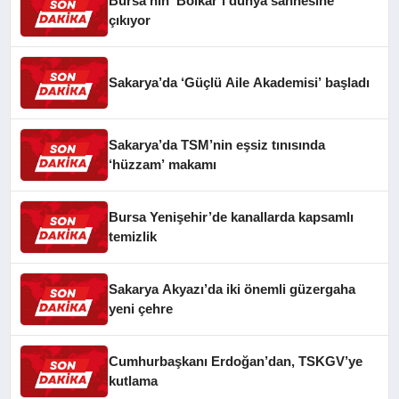
Bursa’nın ‘Bolkar’ı dünya sahnesine
çıkıyor
Sakarya’da ‘Güçlü Aile Akademisi’ başladı
Sakarya’da TSM’nin eşsiz tınısında
‘hüzzam’ makamı
Bursa Yenişehir’de kanallarda kapsamlı
temizlik
Sakarya Akyazı’da iki önemli güzergaha
yeni çehre
Cumhurbaşkanı Erdoğan’dan, TSKGV’ye
kutlama