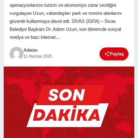
operasyonlarının turizm ve ekonomiye zarar verdiğini
SAĞLIK
vurgulayan Uzun, vatandaşları park ve mesire alanlarını
güvenle kullanmaya davet etti. SİVAS (İGFA) – Sivas
EĞITIM
Belediye Başkanı Dr. Adem Uzun, son dönemde sosyal
medya ve bazı internet…
YAŞAM
Admin
Paylaş
11 Haziran 2025
SANAT