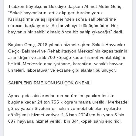
Trabzon Büyükşehir Belediye Başkanı Ahmet Metin Genç,
“Sokak hayvanlarını artık alıp geri bırakmıyoruz.
Kısırlaştırma ve aşı işlemlerinden sonra sahiplendirme
sürecini başlatıyoruz. Bu bir zihniyet dönüşümüdür. Her
hayvanın bir sahibi olmalı; önce biz sahip çıkacağız” dedi.
Başkan Genç, 2018 yılında hizmete giren Sokak Hayvanları
Geçici Bakımevi ve Rehabilitasyon Merkezi’nin kapasitesinin
artırıldığını ve artık 700 köpeğe kadar hizmet verilebildiğini
belirtti. Merkezde ameliyathane, karantina, yasaklı hayvan
üniteleri, laboratuvar ve eczane gibi alanlar bulunuyor.
SAHİPLENDİRME KONUSU ÇOK ÖNEMLİ
Ayrıca gıda atıklarından mama üretimi yapılan tesiste
bugüne kadar 24 ton 755 kilogram mama üretildi. Merkezde
görev yapan 6 veteriner hekim ve mobil ekipler, ilçelerde
dönüşümlü hizmet veriyor. 1 Nisan 2024’ten bu yana 5 bin
697 hayvana hizmet verildi; bin 344 köpek sahiplendirildi.