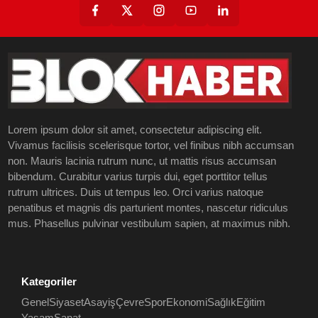
Lorem ipsum dolor sit amet, consectetur adipiscing elit.
Vivamus facilisis scelerisque tortor, vel finibus nibh accumsan
non. Mauris lacinia rutrum nunc, ut mattis risus accumsan
bibendum. Curabitur varius turpis dui, eget porttitor tellus
rutrum ultrices. Duis ut tempus leo. Orci varius natoque
penatibus et magnis dis parturient montes, nascetur ridiculus
mus. Phasellus pulvinar vestibulum sapien, at maximus nibh.
Kategoriler
Genel
Siyaset
Asayiş
Çevre
Spor
Ekonomi
Sağlık
Eğitim
Yaşam
Sanat