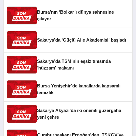
Bursa’nın ‘Bolkar’ı dünya sahnesine
çıkıyor
Sakarya’da ‘Güçlü Aile Akademisi’ başladı
Sakarya’da TSM’nin eşsiz tınısında
‘hüzzam’ makamı
Bursa Yenişehir’de kanallarda kapsamlı
temizlik
Sakarya Akyazı’da iki önemli güzergaha
yeni çehre
Cumhurbaşkanı Erdoğan’dan, TSKGV’ye