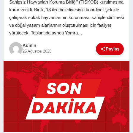
Sahipsiz Hayvanları Koruma Birliği” (TİSKOB) kurulmasına
SAĞLIK
karar verildi. Birlik, 18 ilçe belediyesiyle koordineli şekilde
çalışarak sokak hayvanlarının korunması, sahiplendirilmesi
EĞITIM
ve doğal yaşam alanlarının oluşturulması için faaliyet
yürütecek. Toplantıda ayrıca Yomra…
YAŞAM
Admin
Paylaş
25 Ağustos 2025
SANAT