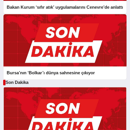
Bakan Kurum ‘sıfır atık’ uygulamalarını Cenevre’de anlattı
Bursa’nın ‘Bolkar’ı dünya sahnesine çıkıyor
Son Dakika