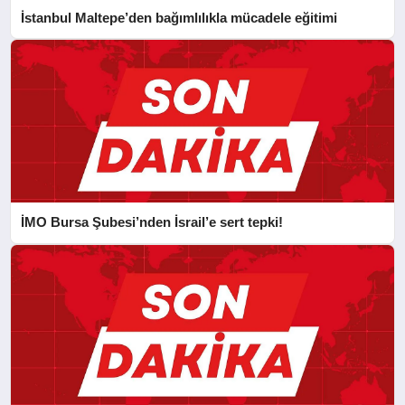
İstanbul Maltepe’den bağımlılıkla mücadele eğitimi
İMO Bursa Şubesi’nden İsrail’e sert tepki!