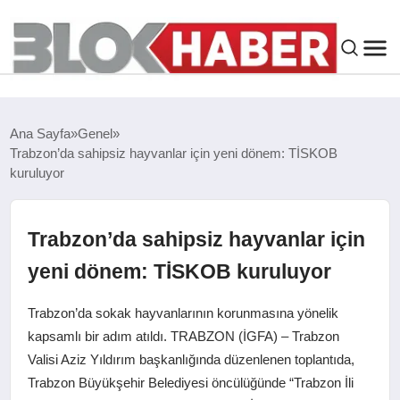
GENEL
Ana Sayfa
Genel
Trabzon’da sahipsiz hayvanlar için yeni dönem: TİSKOB
SIYASET
kuruluyor
ASAYIŞ
Trabzon’da sahipsiz hayvanlar için
ÇEVRE
yeni dönem: TİSKOB kuruluyor
Trabzon’da sokak hayvanlarının korunmasına yönelik
SPOR
kapsamlı bir adım atıldı. TRABZON (İGFA) – Trabzon
Valisi Aziz Yıldırım başkanlığında düzenlenen toplantıda,
EKONOMI
Trabzon Büyükşehir Belediyesi öncülüğünde “Trabzon İli