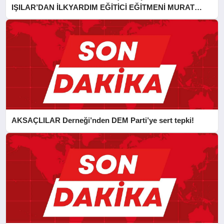
IŞILAR’DAN İLKYARDIM EĞİTİCİ EĞİTMENİ MURAT
CAN FİDAN’A ZİYARET
AKSAÇLILAR Derneği’nden DEM Parti’ye sert tepki!