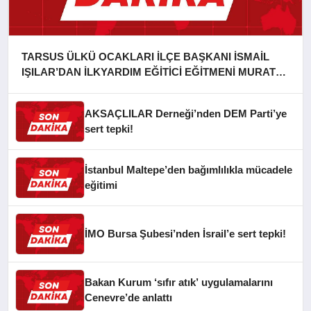
TARSUS ÜLKÜ OCAKLARI İLÇE BAŞKANI İSMAİL
IŞILAR’DAN İLKYARDIM EĞİTİCİ EĞİTMENİ MURAT
CAN FİDAN’A ZİYARET
AKSAÇLILAR Derneği’nden DEM Parti’ye
sert tepki!
İstanbul Maltepe’den bağımlılıkla mücadele
eğitimi
İMO Bursa Şubesi’nden İsrail’e sert tepki!
Bakan Kurum ‘sıfır atık’ uygulamalarını
Cenevre’de anlattı