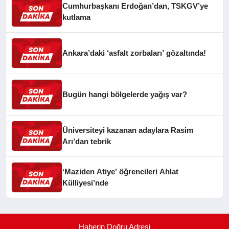
Cumhurbaşkanı Erdoğan’dan, TSKGV’ye
kutlama
Ankara’daki ‘asfalt zorbaları’ gözaltında!
Bugün hangi bölgelerde yağış var?
Üniversiteyi kazanan adaylara Rasim
Arı’dan tebrik
‘Maziden Atiye’ öğrencileri Ahlat
Külliyesi’nde
Haberin Doğru Adresi