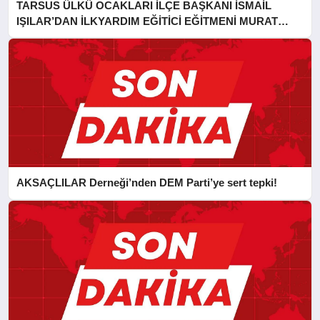
TARSUS ÜLKÜ OCAKLARI İLÇE BAŞKANI İSMAİL
IŞILAR’DAN İLKYARDIM EĞİTİCİ EĞİTMENİ MURAT
CAN FİDAN’A ZİYARET
AKSAÇLILAR Derneği’nden DEM Parti’ye sert tepki!