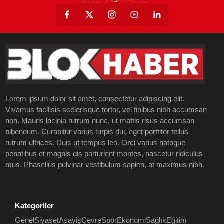
Lorem ipsum dolor sit amet, consectetur adipiscing elit.
Vivamus facilisis scelerisque tortor, vel finibus nibh accumsan
non. Mauris lacinia rutrum nunc, ut mattis risus accumsan
bibendum. Curabitur varius turpis dui, eget porttitor tellus
rutrum ultrices. Duis ut tempus leo. Orci varius natoque
penatibus et magnis dis parturient montes, nascetur ridiculus
mus. Phasellus pulvinar vestibulum sapien, at maximus nibh.
Kategoriler
Genel
Siyaset
Asayiş
Çevre
Spor
Ekonomi
Sağlık
Eğitim