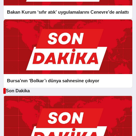
Bakan Kurum ‘sıfır atık’ uygulamalarını Cenevre’de anlattı
Bursa’nın ‘Bolkar’ı dünya sahnesine çıkıyor
Son Dakika