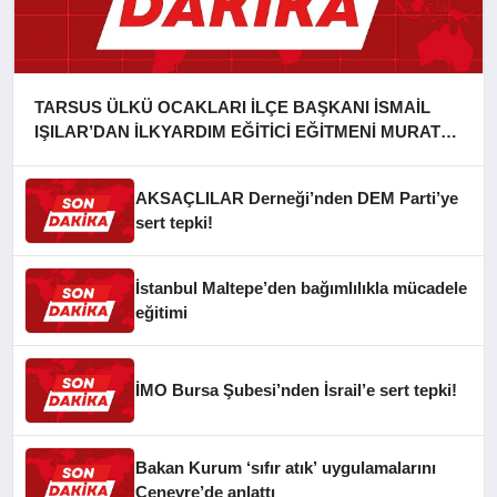
TARSUS ÜLKÜ OCAKLARI İLÇE BAŞKANI İSMAİL
IŞILAR’DAN İLKYARDIM EĞİTİCİ EĞİTMENİ MURAT
CAN FİDAN’A ZİYARET
AKSAÇLILAR Derneği’nden DEM Parti’ye
sert tepki!
İstanbul Maltepe’den bağımlılıkla mücadele
eğitimi
İMO Bursa Şubesi’nden İsrail’e sert tepki!
Bakan Kurum ‘sıfır atık’ uygulamalarını
Cenevre’de anlattı