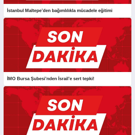
İstanbul Maltepe’den bağımlılıkla mücadele eğitimi
İMO Bursa Şubesi’nden İsrail’e sert tepki!