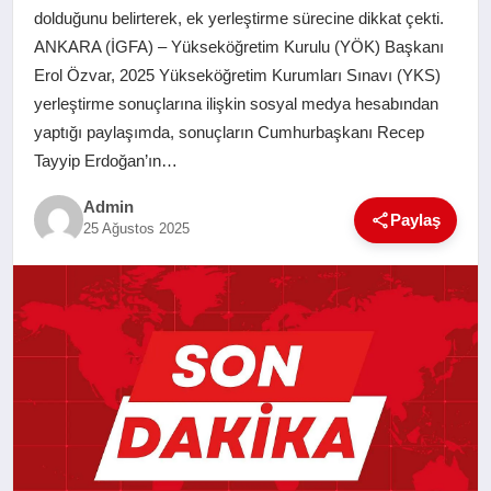
dolduğunu belirterek, ek yerleştirme sürecine dikkat çekti.
SAĞLIK
ANKARA (İGFA) – Yükseköğretim Kurulu (YÖK) Başkanı
Erol Özvar, 2025 Yükseköğretim Kurumları Sınavı (YKS)
EĞITIM
yerleştirme sonuçlarına ilişkin sosyal medya hesabından
yaptığı paylaşımda, sonuçların Cumhurbaşkanı Recep
YAŞAM
Tayyip Erdoğan’ın…
Admin
SANAT
Paylaş
25 Ağustos 2025