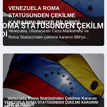
SAĞLIK
VENEZUELA ROMA
STATÜSÜNDEN ÇEKILME
EĞITIM
KARARINI BM’YE BILDIRDI
Venezuela, Uluslararası Ceza Mahkemesi ve
YAŞAM
Roma Statüsü'nden çekilme kararını BM'ye
bildirdi. Dışişleri Bakanı Plasencia, UCM'nin
SANAT
coğrafi yanlılık sergilediğini savundu.
Venezuela Roma Statüsünden Çekilme Kararını
BM’ye Bildirdi