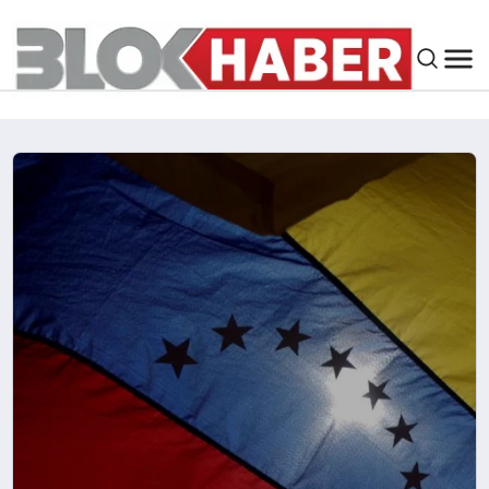
GENEL
SIYASET
ASAYIŞ
ÇEVRE
SPOR
EKONOMI