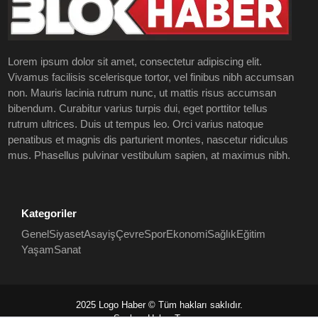
Lorem ipsum dolor sit amet, consectetur adipiscing elit.
Vivamus facilisis scelerisque tortor, vel finibus nibh accumsan
non. Mauris lacinia rutrum nunc, ut mattis risus accumsan
bibendum. Curabitur varius turpis dui, eget porttitor tellus
rutrum ultrices. Duis ut tempus leo. Orci varius natoque
penatibus et magnis dis parturient montes, nascetur ridiculus
mus. Phasellus pulvinar vestibulum sapien, at maximus nibh.
Kategoriler
Genel
Siyaset
Asayiş
Çevre
Spor
Ekonomi
Sağlık
Eğitim
Yaşam
Sanat
2025 Logo Haber © Tüm hakları saklıdır.