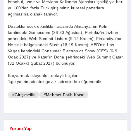
İstanbul, İzmir ve Mevlana Kalkınma Ajansları işbirliğiyle her
yıl 100’den fazla Türk girişiminin küresel pazarlara
açılmasına olanak tanıyor.
Desteklenecek etkinlikler arasında Almanya’nın Köln
kentindeki Gamescom (26-30 Ağustos), Portekiz’in Lizbon
şehrindeki Web Summit Lisbon (9-12 Kasım), Finlandiya’nın
Helsinki bölgesindeki Slush (18-19 Kasım), ABD’nin Las
Vegas kentindeki Consumer Electronics Show (CES) (6-9
Ocak 2027) ve Katar’ın Doha şehrindeki Web Summit Qatar
(31 Ocak-3 Şubat 2027) bulunuyor.
Başvurmak isteyenler, detaylı bilgileri
‘kge.yatirimadestek.gov.tr’ adresinden öğrenebilir.
#Girişimcilik
#Mehmet Fatih Kacır
Yorum Yap