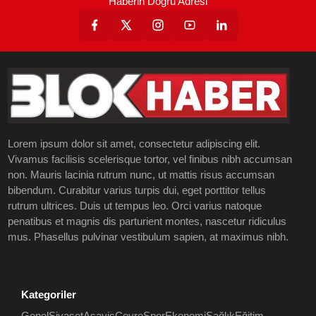
Haberin Doğru Adresi
Lorem ipsum dolor sit amet, consectetur adipiscing elit.
Vivamus facilisis scelerisque tortor, vel finibus nibh accumsan
non. Mauris lacinia rutrum nunc, ut mattis risus accumsan
bibendum. Curabitur varius turpis dui, eget porttitor tellus
rutrum ultrices. Duis ut tempus leo. Orci varius natoque
penatibus et magnis dis parturient montes, nascetur ridiculus
mus. Phasellus pulvinar vestibulum sapien, at maximus nibh.
Kategoriler
Genel
Siyaset
Asayiş
Çevre
Spor
Ekonomi
Sağlık
Eğitim